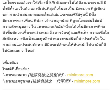
แต่โดยรวมแล้วเราให้เรื่องนี้ 5/5 ตัวละครไม่ได้ดีงามพระรามสี่ มี
ทั้งดีทั้งเลวในตัว และที่เด่นที่สุดก็เห็นจะเป็น
มิตรภาพ
ที่ผู้เขียน
พยายามนำเสนอมาตลอดตั้งแต่เล่มแรกของซีรี่ส์ชุดนี้ มีทั้ง
มิตรภาพของเพื่อน พี่น้อง เจ้านายลูกน้อง ที่ดูจะโดดเด่นไม่แพ้
ความรักหนุ่มสาว ใน
เพชรยอดบัลลังก์
นี้จะได้เห็นมิตรภาพที่ก่อ
ตัวขึ้นชัดเจนขึ้นระหว่างหมอจั๋ว สารวัตรกู้ และชิงเฟิง ความเชื่อใจ
ภักดีระหว่างชิงเฟิงและฟู่หลิงข้าหลวงคนสนิทก็น่าประทับใจ ใน
ยามอ่อนแอประสบภัยหากมีมิตรแท้สักคนให้หันหน้าไปหามันก็ดี
ไม่น้อยเลย ว่าไหม?
เพิ่มเติม:
โพสต์ที่เกี่ยวข้อง
"
เพชรยอดคทา (错嫁良缘之洗冤录)
" -
minimore.com
"
เพชรยอดขุนพล (错嫁良缘之一代军师)
" -
minimore.com