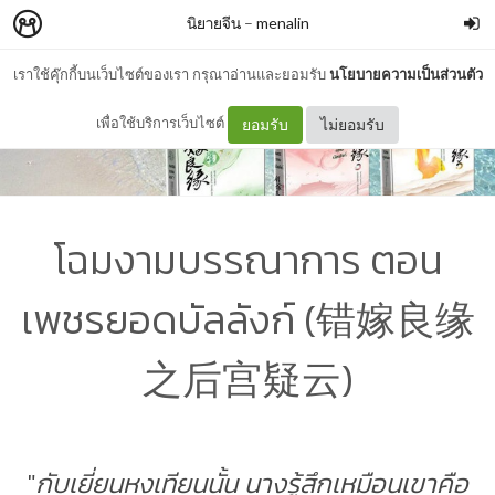
นิยายจีน
–
menalin
เราใช้คุ๊กกี้บนเว็บไซต์ของเรา กรุณาอ่านและยอมรับ
นโยบายความเป็นส่วนตัว
เพื่อใช้บริการเว็บไซต์
ยอมรับ
ไม่ยอมรับ
โฉมงามบรรณาการ ตอน
เพชรยอดบัลลังก์ (错嫁良缘
之后宫疑云)
"
กับเยี่ยนหงเทียนนั้น นางรู้สึกเหมือนเขาคือ