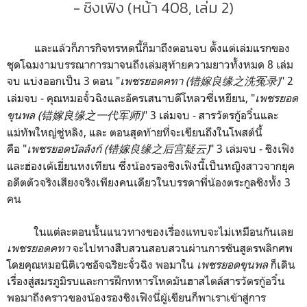
- ชิงเฟิง (หน้า 408, เล่ม 2)
และแล้วก็ภารกิจทรหดนี้ก็มาถึงตอนจบ ตั้งแต่เล่มแรกของ
ชุดโฉมงามบรรณาการมาจนถึงเล่มสุท้ายความยาวทั้งหมด 8 เล่ม
จบ แบ่งออกเป็น 3 ตอน "
เพชรยอดคทา (错嫁良缘之洗冤录)
" 2
เล่มจบ - คุณหมอจั๋วฉิงและอัครเสนาบดีโหลวซี่เหยียน, "
เพชรยอด
ขุนพล (错嫁良缘之一代军师)
" 3 เล่มจบ - สารวัตรกู้อวิ๋นและ
แม่ทัพใหญ่ซู่หลิง, และ ตอนสุดท้ายที่จะเขียนถึงในโพสต์นี้
คือ "
เพชรยอดบัลลังก์ (错嫁良缘之后宫疑云)
" 3 เล่มจบ - ชิงเฟิง
และฮ่องเต้เยี่ยนหงเทียน ซึ่งน้องรองชิงเฟิงนี้เป็นหญิงสาวจากยุค
อดีตตัวจริงเสียงจริงเพียงคนเดียวในบรรดาพี่น้องตระกูลชิงทั้ง 3
คน
ในแต่ละตอนนั้นแนวทางของเรื่องแทบจะไม่เหมือนกันเลย
เพชรยอดคทา
จะไปทางสืบสวนสอบสวนผ่านการชันสูตรพลิกศพ
โดยคุณหมอนิติเวชอัจฉริยะจั๋วฉิง พอมาใน
เพชรยอดขุนพล
ก็เดิน
เรื่องสู่สมรภูมิรบและการฝึกทหารโหดมันฮาสไตล์สารวัตรกู้อวิ๋น
พอมาถึงคราวของน้องรองชิงเฟิงนี่ผู้เขียนก็พาเราเข้าสู่การ