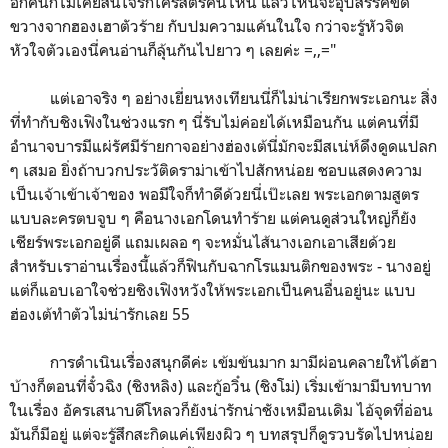
อีกคนก็ไม่เคยสนใจรักใคร่สตรีคนไหน แล้วไหนจะอุปสรรคขัด
ขวางจากฮองเฮาตัวร้าย กับปมความแค้นในใจ กว่าจะรู้หัวจิต
หัวใจตัวเองนี่คนอ่านก็ลุ้นกันไปยาว ๆ เลยค่ะ =,,="
แต่เอาจริง ๆ อย่างเยี่ยนหงเทียนนี่ก็ไม่น่าเรียกพระเอกนะ สิ่ง
ที่ทำกับชิงเฟิงในช่วงแรก ๆ นี่รับไม่ค่อยได้เหมือนกัน แต่คนที่มี
อำนาจบารมีแผ่รัศมีร้ายกาจอย่างฮ่องเต้นี่มักจะมีสเน่ห์ดึงดูดแปลก
ๆ เสมอ ยิ่งถ้าบวกประวัติดราม่าเข้าไปสักหน่อย ชอบแสดงความ
เป็นเจ้าเข้าเจ้าของ พอมีใจก็ทำดีด้วยนี่เป๊ะเลย พระเอกตามสูตร
แบบละครตบจูบ ๆ คือนางเอกโดนทำร้าย แต่คนดูส่วนใหญ่ก็ยัง
เชียร์พระเอกอยู่ดี แถมเผลอ ๆ จะหมั่นไส้นางเอกเอาเสียด้วย
สำหรับเราอ่านเรื่องนี้แล้วก็ฟินกับฉากโรแมนติกของพระ - นางอยู่
แต่ก็แอบเอาใจช่วยชิงเฟิงหวังให้พระเอกเป็นคนอื่นอยู่นะ แบบ
ฮ่องเต้ทำตัวไม่น่ารักเลย 55
การดำเนินเรื่องสนุกดีค่ะ เข้มข้นมาก มามีผ่อนคลายให้ได้ฮา
บ้างก็ตอนที่จั๋วฉิง (ชิงหลิง) และกู้อวิ๋น (ชิงโม่) เริ่มเข้ามามีบทบาท
ในเรื่อง อัครเสนาบดีโหลวก็ยังน่ารักน่าชังเหมือนเดิม ไอ้จุดที่อ่อน
มันก็มีอยู่ แต่จะรู้สึกสะกิดแค่เพียงผิว ๆ บทสรุปก็ดูรวบรัดไปหน่อย