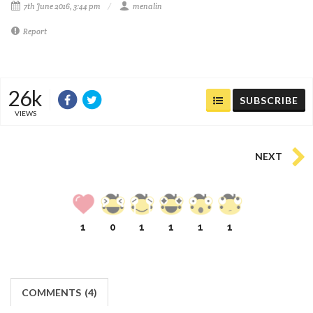
7th June 2016, 3:44 pm
menalin
Report
26k
SUBSCRIBE
VIEWS
NEXT
1
0
1
1
1
1
COMMENTS
(
4)