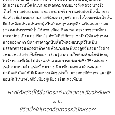
อันตรายประหนึ่งเดินบนคมหอกคมดาบอย่างวังหลวง นางยัง
เก็บงำความลับบางอย่างของครอบครัว ความลับอันเป็นที่มาของ
ชื่อเสียงลือลั่นของสามสาวพี่น้องตระกูลชิง ภายในใจของชิงเฟิงนั้น
มีแต่เพลิงแค้น แค้นเขาผู้เป็นต้นเหตุของทุกสิ่ง แค้นจนอยากจะ
ฆ่าฮ่องเต้ทรราชผู้นั้นให้ตาย เพียงเพื่อครอบครองสาวงามที่ตน
หมายปอง เยี่ยนหงเทียนไม่คำนึงถึงวิธีการ เขาบีบให้แคว้นของ
นางต้องตกต่ำ บิดามารดาถูกบีบคั้นให้ส่งมอบบุตรีให้เป็น
บรรณาการจนต้องฆ่าตัวตาย ตัวนางและพี่น้องถูกจับส่งมายังต่าง
แดน แต่แล้วชิงเฟิงก็ค่อย ๆ เรียนรู้ว่าตราบใดที่ยังต้องใช้ชีวิตอยู่
ในวังหลวงที่เต็มไปด้วยเล่ห์กล และการแก่งแย่งชิงดีชิงเด่นของ
เหล่าสนมนางในแห่งนี้ หนทางเดียวที่นางจะเอาตัวรอดและ
ปกป้องพี่น้องได้ มีเพียงทางเดียวเท่านั้น นางต้องมีอำนาจ และผู้ที่
มอบมันให้นางได้ก็มีเพียงผู้เดียว เยี่ยนหงเทียน!
"
หากใต้หล้านี้ไร้ซึ่งมิตรแท้ แม้แต่คนเดียวก็ยังหา
ยาก
ชีวิตนี้ก็ไม่น่าอาลัยอาวรณ์นักหรอก
"