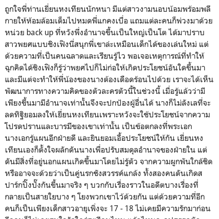
ถูกใจพี่ท่านเยี่ยนหงเทียนนักหนา มีแต่สาวงามนอบน้อมพร้อมพลี
กายให้ห้อมล้อมเต็มไปหมดพี่แกคงเบื่อ แถมแต่ละคนก็พ่วงมาด้วย
หน่วย back up ที่หวังพึ่งอำนาจขึ้นเป็นใหญ่เป็นโต ได้มาปราบ
สาวพยศแบบชิงเฟิงนี่สนุกพี่เขาล่ะเหมือนเด็กได้ของเล่นใหม่ แต่
ด้วยความที่เป็นคนฉลาดและเรียนรู้ไว พอเจอเหตุการณ์ที่ทำให้
ฉุกคิดได้ชิงเฟิงก็รู้ว่าพยศไปก็ไม่ก่อให้เกิดประโยชน์อันใดขึ้นมา
และมีแต่จะทำให้พี่น้องของนางต้องเดือดร้อนไปด้วย เราจะได้เห็น
พัฒนาการทางความคิดของตัวละครตัวนี้ในช่วงนี้ เมื่อรู้แล้วว่ามี
เพียงขึ้นมามีอำนาจเท่านั้นจึงจะปกป้องผู้อื่นได้ นางก็ไม่ลังเลที่จะ
ลดทิฐิยอมลงให้เยี่ยนหงเทียนเพราะหวังจะใช้ประโยชน์จากความ
โปรดปรานและบารมีของเขาเท่านั้น เป็นข้อตกลงที่พระเอก
นางเอกรู้แผนอีกฝ่ายดี และยินยอมเอื้อประโยชน์ให้กัน เยี่ยนหง
เทียนเองก็ตั้งใจผลักดันนางเพื่อปรับสมดุลอำนาจของฝ่ายใน แต่
ดันมีสิ่งที่อยู่นอกแผนเกิดขึ้นมาโดยไม่รู้ตัว จากความผูกพันใกล้ชิด
หรืออาจจะด้วยว่าเป็นคู่นรกชังสวรรค์แกล้ง ทั้งสองคนดันเกิดส
ปาร์กปิ๊งปั๊งกันขึ้นมาจริง ๆ บวกกับเรื่องราวในอดีตบางเรื่องที่
กลายเป็นสายใยบาง ๆ โยงพวกเขาไว้ด้วยกัน แต่ด้วยความที่อีก
คนก็เป็นเพียงเด็กสาวอายุเพิ่งจะ 17 - 18 ไม่เคยมีความรักมาก่อน