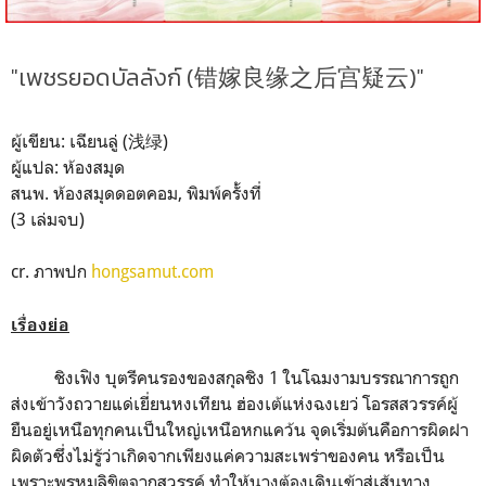
"เพชรยอดบัลลังก์ (错嫁良缘之后宫疑云)"
ผู้เขียน: เฉียนลู่ (浅绿)
ผู้แปล: ห้องสมุด
สนพ. ห้องสมุดดอตคอม, พิมพ์ครั้งที่
(3 เล่มจบ)
cr. ภาพปก
hongsamut.com
เรื่องย่อ
ชิงเฟิง บุตรีคนรองของสกุลชิง 1 ในโฉมงามบรรณาการถูก
ส่งเข้าวังถวายแด่เยี่ยนหงเทียน ฮ่องเต้แห่งฉงเยว่ โอรสสวรรค์ผู้
ยืนอยู่เหนือทุกคนเป็นใหญ่เหนือหกแคว้น จุดเริ่มต้นคือการผิดฝา
ผิดตัวซึ่งไม่รู้ว่าเกิดจากเพียงแค่ความสะเพร่าของคน หรือเป็น
เพราะพรหมลิขิตจากสวรรค์ ทำให้นางต้องเดินเข้าสู่เส้นทาง