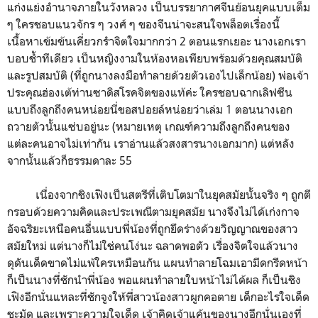
แก่งแย่งอำนาจภายในวังหลวง เป็นบรรยากาศจีนย้อนยุคแบบเต็ม
ๆ ใครชอบแนวจักร ๆ วงศ์ ๆ ของจีนน่าจะสนใจพล็อตเรื่องนี้
เนื้อหาเข้มข้นเคี่ยวกรำจิตใจมากกว่า 2 ตอนแรกเยอะ นางเอกเรา
บอบช้ำทีเดียว เป็นหญิงงามในห้องหอเพียบพร้อมด้วยคุณสมบัติ
และรูปสมบัติ (ที่ถูกนางลงมือทำลายด้วยตัวเองไปเล็กน้อย) พ่อเจ้า
ประคุณฮ่องเต้ท่านซาดิสโรคจิตของแท้ค่ะ ใครชอบฉากเลิฟซีน
แบบถึงลูกถึงคนหน่อยนี่ขอสปอยล์หน่อยว่าเล่ม 1 ตอนนางเอก
ถวายตัวนั้นแซ่บอยู่นะ (หมายเหตุ เกณฑ์ความถึงลูกถึงคนของ
แต่ละคนอาจไม่เท่ากัน เราอ่านแล้วสงสารนางเอกมาก) แต่หลัง
จากนั้นแล้วก็ธรรมดาละ 55
เนื่องจากชิงเฟิงเป็นสตรีที่เติบโตมาในยุคสมัยนั้นจริง ๆ ถูกตี
กรอบด้วยความคิดและประเพณีตามยุคสมัย นางจึงไม่ได้เก่งกาจ
อัจฉริยะเหนือคนอื่นแบบพี่น้องที่ถูกยึดร่างด้วยวิญญาณของสาว
สมัยใหม่ แต่นางก็ไม่ใช่คนโง่นะ ฉลาดพอตัว เรื่องจิตใจแล้วนาง
ดุดันเด็ดขาดไม่แพ้ใครเหมือนกัน แผนทำลายโฉมเอามีดกรีดหน้า
ก็เป็นนางที่ชักนำพี่น้อง พอแผนทำลายใบหน้าไม่ได้ผล ก็เป็นชิง
เฟิงอีกนั่นแหละที่ชักจูงให้พี่สาวน้องสาวผูกคอตาย เด็กอะไรใจเด็ด
ชะมัด และเพราะความใจเด็ด เจ้าคิดเจ้าแค้นของนางอีกนั่นเองที่