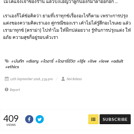
ไม่ได้แจ้งเจ้าของร้าน แล้วบังเอิญว่าลูกน้องก็มาลาออกอีก ..
เราเองก็ได้ข้อคิดว่า ยามทึ่เราทุกข์เรื่องอะไรก็ตาม เพราะการปรุง
แต่งของความคิดเราเอง คู่กรณีของเรา เค้าไม่ได้รู้สึกอะไรเลย แล้ว
เรามาทุกข์ (ดราม่า) ไปทำไม ให้ฝึกปล่อยวาง รู้ทันการปรุงแต่ง ให้
อภัย ความสุขก็อยู่รอบตัวเรา
#บันทึก
#diary
#ไดอารี่
#ไดอารี่ชีวิต
#life
#live
#love
#adult
#ethics
12th September 2018, 3:59 pm
Noi Beleza
Report
409
SUBSCRIBE
VIEWS