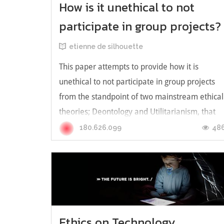
How is it unethical to not
participate in group projects?
etienne de silhouette
This paper attempts to provide how it is
unethical to not participate in group projects
from the standpoint of two mainstream ethical
theories; Deontology and Utilitarianism, that
were conceived during the Enlightenment
48
180.626.099
period. Which first has been organized
attaining clarity about the question...
Ethics on Technology