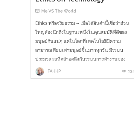
Me VS The World
Ethics หรือจริยธรรม -- เมื่อได้ยินคำนี้เชื่อว่าส่วน
ใหญ่ต้องนึกถึงในฐานะหนึ่งในคุณสมบัติที่ดีของ
มนุษย์กันแน่ๆ แต่ในโลกที่เทคโนโลยีมีความ
สามารถเทียบเท่ามนุษย์ขึ้นมากทุกวัน มีระบบ
ประมวลผลที่คล้ายคลึงกับระบบการทำงานของ
มนุษย์ รวมถึงมีอำนาจตัดสินใจพอๆ หรือในบาง
13
FAHHP
สถานการณ์ -- มากกว่ามนุษย์ซะด้วยซ้ำ... จำเป็น...