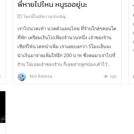
พี่หายไปไหน หนูรออยู่นะ
โลกนี้ไม่มีความบังเอิญ
เราไปนวดเท้า นวดตัวแผนไทย ทึ่ร้านใกล้ๆคอนโด
ที่พัก เตรียมเงินไปเพียงจำนวนหนึ่ง เจ้าของร้าน
เชียร์ให้นวดหน้าเพิ่ม เราเลยบอกว่า 5โมงเย็นจะ
นำเงินมาจ่ายเพิ่มให้อีก 200 บาท ซึ่งต่อมาเราไปที่
ร้าน ไม่เจอเจ้าของร้าน ก็เลยฝากลูกน้องเค้าไว้..
ผ่านไป 3 สัปดาห์ เราก็ไปนวดอึกครั้ง เจ้าของร้าน :
6
191
Noi Beleza
พี่ยังติดเงินหนู...