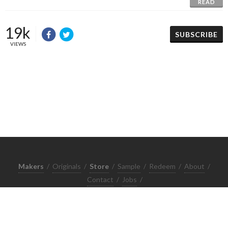
READ
19k
SUBSCRIBE
VIEWS
Makers
/
Originals
/
Store
/
Sample
/
Redeem
/
About
/
Contact
/
Jobs
/
Copyrights © 2015 All Rights Reserved by Minimore
ภาพและเนื้อหาในเว็บไซต์นี้เป็นงานมีลิขสิทธิ์ ห้ามทำซ้ำหรือดัดแปลง