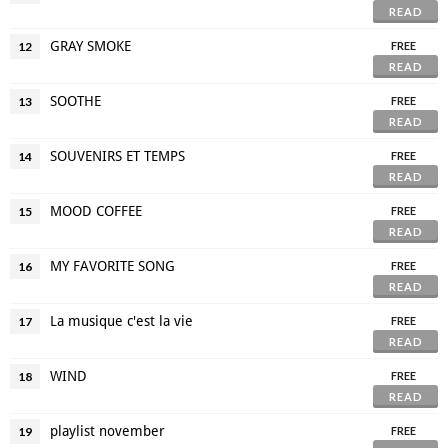
READ
GRAY SMOKE
12
FREE
READ
SOOTHE
13
FREE
READ
SOUVENIRS ET TEMPS
14
FREE
READ
MOOD COFFEE
15
FREE
READ
MY FAVORITE SONG
16
FREE
READ
La musique c'est la vie
17
FREE
READ
WIND
18
FREE
READ
playlist november
19
FREE