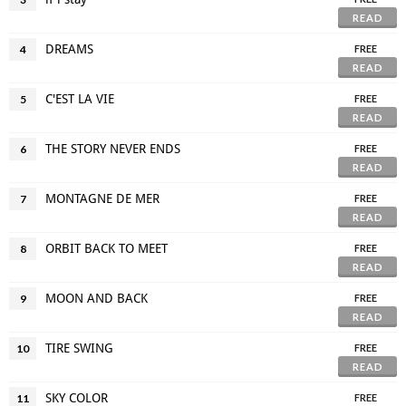
READ
DREAMS
4
FREE
READ
C'EST LA VIE
5
FREE
READ
THE STORY NEVER ENDS
6
FREE
READ
MONTAGNE DE MER
7
FREE
READ
ORBIT BACK TO MEET
8
FREE
READ
MOON AND BACK
9
FREE
READ
TIRE SWING
10
FREE
READ
SKY COLOR
11
FREE