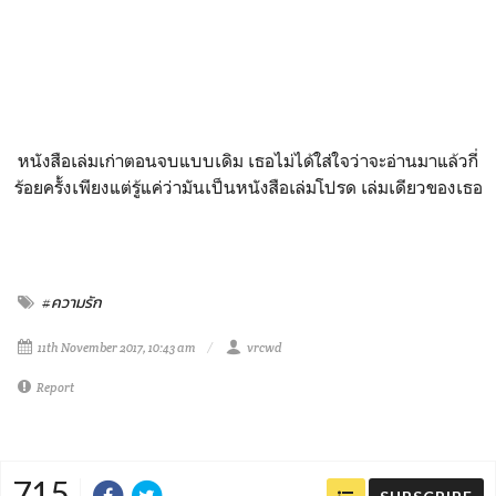
หนังสือเล่มเก่าตอนจบแบบเดิม เธอไม่ได้ใส่ใจว่าจะอ่านมาแล้วกี่
ร้อยครั้งเพียงแต่รู้แค่ว่ามันเป็นหนังสือเล่มโปรด เล่มเดียวของเธอ
#ความรัก
11th November 2017, 10:43 am
vrcwd
Report
715