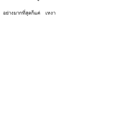
อย่างมากที่สุดก็แค่ เหงา