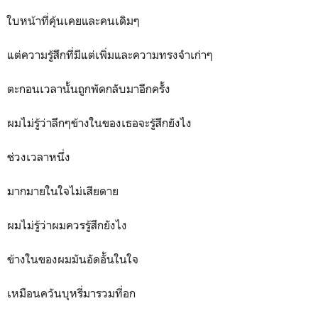
ใบหน้าที่คุ้นเคยและคนเดิมๆ
แต่ความรู้สึกที่มีแต่เพิ่มและความทรงจำเก่าๆ
ตะกอนเวลานั้นถูกพัดกลับมาอีกครั้ง
ผมไม่รู้ว่าลึกๆข้างในของเธอจะรู้สึกยังไง
ช่วงเวลาหนึ่ง
มากมายในใจไม่เสียดาย
ผมไม่รู้ว่าผมควรรู้สึกยังไง
ข้างในของผมมันอัดอั้นในใจ
เหมือนควันบุหรี่มารวมที่อก