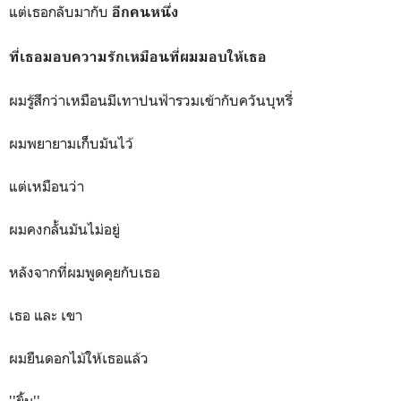
แต่เธอกลับมากับ
อีกคนหนึ่ง
ที่เธอมอบความรักเหมือนที่ผมมอบให้เธอ
ผมรู้สึกว่าเหมือนมีเทาปนฟ้ารวมเข้ากับควันบุหรี่
ผมพยายามเก็็บมันไว้
แต่เหมือนว่า
ผมคงกลั้นมันไม่อยู่
หลังจากที่ผมพูดคุยกับเธอ
เธอ และ เขา
ผมยืนดอกไม้ให้เธอแล้ว
''ยิ้ม''