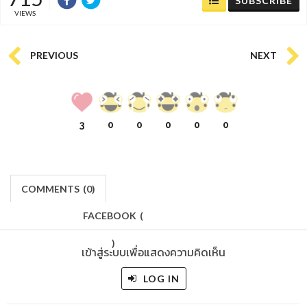
SUBSCRIBE
VIEWS
PREVIOUS
NEXT
3
0
0
0
0
0
COMMENTS
(
0)
FACEBOOK
(
)
เข้าสู่ระบบเพื่อแสดงความคิดเห็น
LOG IN