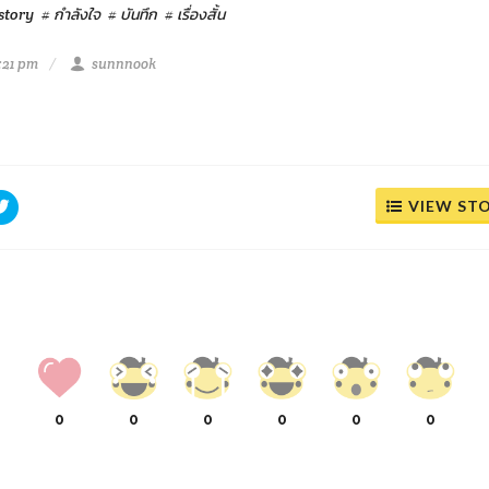
story
# กำลังใจ
# บันทึก
# เรื่องสั้น
:21 pm
sunnnook
VIEW ST
0
0
0
0
0
0