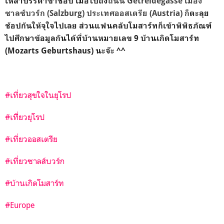
เหล่าบรรดาขาช้อป เมื่อไปถึง
ถนน Getreidegasse
เมือง
ซาลซ์บวร์ก (Salzburg) ประเทศออสเตรีย (Austria) ก็
ตะลุย
ช้อปกันให้จุใจไปเลย
ส่วนแฟนคลับโมสาร์ทก็เข้าพิพิธภัณฑ์
ไปศึกษาข้อมูลกันได้ที่บ้านหมายเลข 9 บ้านเกิดโมสาร์ท
(Mozarts Geburtshaus) นะจ๊ะ ^^
#เที่ยวสุขใจในยุโรป
#เทีี่ยวยุโรป
#เที่ยวออสเตรีย
#เที่ยวซาลส์บวร์ก
#บ้านเกิดโมสาร์ท
#Europe