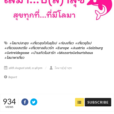
#โลมาปลาสุข
#เที่ยวสุขใจในยุโรป
#ท่องเที่ยว
#เที่ยวยุโรป
#เที่ยวออสเตรีย
#เที่ยวซาลส์บวร์ก
#Europe
#Austria
#Salzburg
#Getreidegasse
#บ้านเกิดโมสาร์ท
#MozartsGeburtshaus
#โลมาพาเที่ยว
26th August 2018, 11:48 pm
โลมาป(ล)าสุข
Report
934
SUBSCRIBE
VIEWS