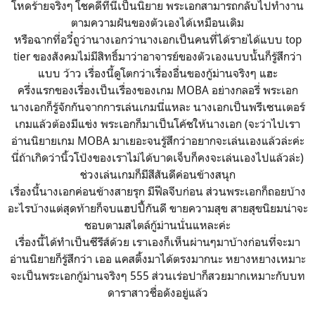
โหดร้ายจริงๆ โชคดีที่นี่เป็นนิยาย พระเอกสามารถกลับไปทำงาน
ตามความฝันของตัวเองได้เหมือนเดิม
หรือฉากที่อวี๋ถูว่านางเอกว่านางเอกเป็นคนที่ได้รายได้แบบ top
tier ของสังคมไม่มีสิทธิ์มาว่าอาจารย์ของตัวเองแบบนั้นก็รู้สึกว่า
แบบ ว้าว เรื่องนี้ดูโตกว่าเรื่องอื่นของกู้ม่านจริงๆ แฮะ
ครึ่งแรกของเรื่องเป็นเรื่องของเกม MOBA อย่างกลอรี่ พระเอก
นางเอกก็รู้จักกันจากการเล่นเกมนี่แหละ นางเอกเป็นพรีเซนเตอร์
เกมแล้วต้องมีแข่ง พระเอกก็มาเป็นโค้ชให้นางเอก (จะว่าไปเรา
อ่านนิยายเกม MOBA มาเยอะจนรู้สึกว่าอยากจะเล่นเองแล้วล่ะค่ะ
นี่ถ้าเกิดว่านิ้วโป้งของเราไม่ได้บาดเจ็บก็คงจะเล่นเองไปแล้วล่ะ)
ช่วงเล่นเกมก็มีสีสันดีค่อนข้างสนุก
เรื่องนี้นางเอกค่อนข้างสายรุก มีฟีลจีบก่อน ส่วนพระเอกก็ถอยบ้าง
อะไรบ้างแต่สุดท้ายก็จบแฮปปี้กันดี ขายความสุข สายสุขนิยมน่าจะ
ชอบตามสไตล์กู้ม่านนั่นแหละค่ะ
เรื่องนี้ได้ทำเป็นซีรีส์ด้วย เราเองก็เห็นผ่านๆมาบ้างก่อนที่จะมา
อ่านนิยายก็รู้สึกว่า เออ แคสติ้งมาได้ตรงมากนะ หยางหยางเหมาะ
จะเป็นพระเอกกู้ม่านจริงๆ 555 ส่วนเร่อปาก็สวยมากเหมาะกับบท
ดาราสาวชื่อดังอยู่แล้ว