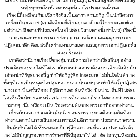
เงียบขรึมมีฟีลเหมือนผู้ชายในการ์ตูนญี่ปุ่นที่นั่งอยู่หลังห้องแล้วผู้
หญิงทุกคนในห้องตกหลุมรักอะไรประมาณนั้นน่ะ
เรื่องนี้ก็เหมือนกัน เฉียวจิงจิงเป็นดารา ส่วนอวี๋ถูเป็นนักวิศวกร
เครื่องบินอวกาศ (เรามีเพื่อนที่เรียนจบมาด้านนี้โดยตรงเลยด้วย
แต่ว่าน่าเสียดายที่ประเทศไทยไม่ค่อยมีงานสายนี้เท่าไหร่) เรื่องนี้
นางเอกแอบชอบพระเอกก่อน สารภาพรักก่อนแถมถูกพระเอก
ปฏิเสธมาอีก คิดแล้วก็เศร้าแทนนางเอก แถมถูกพระเอกปฏิเสธตั้ง
สองครั้งแน่ะ
เราคิดว่านิยายเรื่องนี้ของกู้ม่านมีความโตกว่าเรื่องอื่นๆ อย่าง
ประเด็นของรายได้ที่ไม่เท่ากันระหว่างดาราดังแบบเฉียวจิงจิง กับ
เจ้าหน้าที่รัฐอย่างอวี๋ถู ทำให้อวี๋ถูรู้สึก insecure ไม่มั่นใจในตัวเอง
ทั้งๆที่เคยเป็นหนุ่มป็อปสุดฮอตขนาดนั้นแท้ๆ จนทำให้อวี๋ถูปฏิเสธ
นางเอกเป็นครั้งที่สอง ก็รู้สึกว่าเออ อันที่จริงเป็นประเด็นที่ไม่ค่อย
ได้เห็นในนิยายเลยหรือเปล่า การที่นางเอกมีรายได้มากกว่าพระเอ
กมากๆ เนี่ย หรือจะเป็นเรื่องความฝันของพระเอกที่อยากทำงาน
เกี่ยวกับอวกาศ แต่เงินมันน้อย จนระหว่างทางมีความคิดที่จะ
ทำงานสถาบันการเงินแทนเพราะเงินดีกว่ามาก ประมาณว่าความ
ฝันมันกินไม่ได้ ซึ่งพระเอกก็มารู้สึกเอาตอนที่พ่อแม่ป่วย แล้วตัว
เองไม่มีปัญญาจะหาการรักษาที่ดีที่สุดมาให้ได้ เฮ้อ โลกทุนนิยมมัน