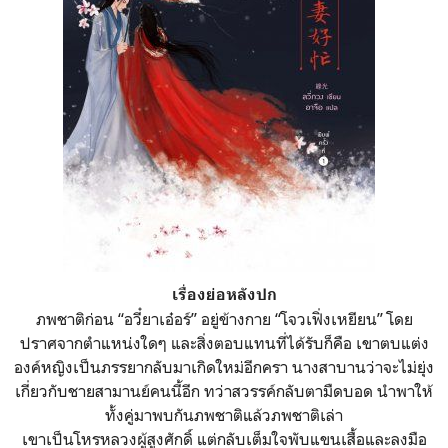
เรื่องย่อหลังปก
ภพชาติก่อน “อวี๋ยาเอ๋อร์” อยู่ข้างกาย “โจวเฟิ่งเหยียน” โดย
ปราศจากตำแหน่งใดๆ และสิ่งตอบแทนที่ได้รับก็คือ เขาตบแต่ง
องค์หญิงเป็นภรรยากลับมาเกิดใหม่อีกครา นางสาบานว่าจะไม่ยุ่ง
เกี่ยวกับชายสามานย์คนนี้อีก ทว่าสวรรค์กลับตามืดบอด นำพาให้
ทั้งคู่มาพบกันภพชาติแล้วภพชาติเล่า
เขาเป็นโหรหลวงผู้สูงศักดิ์ แต่กลับเต็มใจพับแขนเสื้อและลงมือ