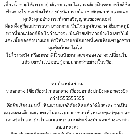
เคี่ยวน้ำตาลให้ภรรยาจ๋าด้วยตนเอง ไม่ว่าจะต้องฝืนชะตาหรือลิขิต
ฟ้าอย่างไร ขอเพียงให้นางยังมีลมหายใจ เขายินยอมทำและแลก
ทุกสิ่งทุกอย่าง กระทั่งขายวิญญาณของตนเอง!
ที่สุดทั้งคู่ก็สมปรารถนา นางกลายเป็นโจวฮูหยินอย่างเต็มภาคภูมิ
ทว่าที่น่าแปลกก็คือ ไม่ว่านางจะเป็นฝ่ายเข้าหาอย่างไร เขาก็ไม่
แตะเนื้อต้องตัวนางเลย ทำให้นางอดนึกภาพที่เคยเห็นเขาถูกชาย
จุมพิตกับตาไม่ได้…
ไม่ใช่กระมั่ง หรือภพชาตินี้ รสนิยมทางเพศของเขาจะเปลี่ยนไป
แล้ว เขาหันไปชอบผู้ชายมากกว่าอย่างนั้นหรือ!
คุยกันหลังอ่าน
หลอกลวง!! ชื่อเรื่องน่ะหลอกลวง เรื่องย่อหลังปกยิ่งหลอกลวงยิ่ง
กว่า! 555555555
คือชื่อเรื่องแบบนี้ เห็นแว่บแรกก็ต้องคิดแล้วใช่มั้ยล่ะค่ะ ว่าเป็น
แนวหลงเมีย แต่ว่าคงเป็นแนวสบายๆชวนหัวหน่อยๆแน่ๆเลย แต่
เอาจริงไม่เลย มันไม่ตลกเลยนะ แบบตีมเรื่องมันค่อนข้างดราม่า
เลยแหละค่ะ