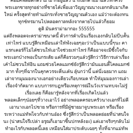
คือแค่พลอตก็ดราม่ามากอยู่แล้ว นางเอกตายมาแล้วหกครั้ง
พระเอกขายทุกอย่างที่ขายได้เพื่อเอาวิญญาณนางเอกกลับมาเกิด
ใหม่ ครั้งสุดท้ายทำแม้กระทั่งขายวิญญาณตัวเอง แม้ว่าจะต้องทน
ทุกข์ทรมานไปตลอดกาลหลังจากตายไปแล้วก็ยอม
ดูดิ มันดราม่ามากอะ 555555
แต่ถึงพลอตจะดราม่าขนาดนี้ ตัวการดำเนินเรื่องเองกลับไม่บีบคั้น
เท่าไหร่ แบบรู้สึกเหมือนเล่าให้ฟังเฉยๆอะว่าเป็นแบบนี้ๆนะ คา
แรกเตอร์ก็ไม่ได้ชวนให้เอาใจช่วยเท่าไหร่ ก็คืออาจจะมีซึ้งใจกับ
พระเอกบ้างพอเป็นกระสัย แต่ก็คือรวมๆแล้วรู้สึกว่าวิธีการเล่าเรื่อง
เค้าไม่ชวนให้อิน แถมช่วยไคลแมกซ์ยังรู้สึกว่ามันแอนตี้ไคลแมกซ์
มาก ทั้งๆที่ฉากในคุกควรจะตื่นเต้น ลุ้นกว่านี้ แต่นี่เฉยมาก แถม
เล่าจากมุมมองนางเอกอย่างเดียวเกือบหมด ทำให้มุมมองการเล่า
เรื่องจำกัดมาก แบบการกบฏหรือเหตุการณ์ในวังเราแทบจะไม่รู้
เรื่องเลย ก็คือมารู้หลังจากที่เรื่องเกิดไปแล้ว
พลอตเล็กๆน้อยๆที่วางเอาไว้ อย่างพลอตครอบครัวนางเอกที่ไม่ดี
เอานางเอกไปขาย หรือการที่มีผู้ชายมาจูบพระเอก หรือเรื่อง
ระหว่างแม่ทัพโจวกับท่านอ๋อง ซึ่งรู้สึกว่าเป็นพลอตย่อยที่น่าสนใจ
นะ (น่าสนใจรึเปล่า อรุณก็เอามาขึ้นปกหลังอะ) แต่เอาจริงๆกลับไม่
ทำอะไรกับพลอตนี้เลย เหมือนใส่มาประดับเฉยๆ ทั้งที่ฉากแม่ทัพ