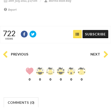
26th July 2022, 9:27 am
Marina Book Blog
Report
722
SUBSCRIBE
VIEWS
PREVIOUS
NEXT
0
0
0
0
0
0
COMMENTS
(
0)