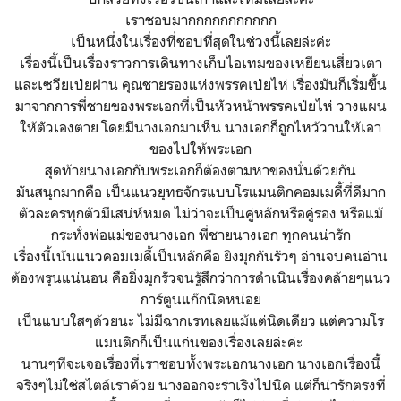
เราชอบมากกกกกกกกกกก
เป็นหนึ่งในเรื่องที่ชอบที่สุดในช่วงนี้เลยล่ะค่ะ
เรื่องนี้เป็นเรื่องราวการเดินทางเก็บไอเทมของเหยียนเสี่ยวเตา
และเซวียเป่ยฝาน คุณชายรองแห่งพรรคเป่ยไห่ เรื่องมันก็เริ่มขึ้น
มาจากการพี่ชายของพระเอกที่เป็นหัวหน้าพรรคเป่ยไห่ วางแผน
ให้ตัวเองตาย โดยมีนางเอกมาเห็น นางเอกก็ถูกไหว้วานให้เอา
ของไปให้พระเอก
สุดท้ายนางเอกกับพระเอกก็ต้องตามหาของนั่นด้วยกัน
มันสนุกมากคือ เป็นแนวยุทธจักรแบบโรแมนติกคอมเมดี้ที่ดีมาก
ตัวละครทุกตัวมีเสน่ห์หมด ไม่ว่าจะเป็นคู่หลักหรือคู่รอง หรือแม้
กระทั่งพ่อแม่ของนางเอก พี่ชายนางเอก ทุกคนน่ารัก
เรื่องนี้เน้นแนวคอมเมดี้เป็นหลักคือ ยิงมุกกันรัวๆ อ่านจบคนอ่าน
ต้องพรุนแน่นอน คือยิ่งมุกรัวจนรู้สึกว่าการดำเนินเรื่องคล้ายๆแนว
การ์ตูนแก๊กนิดหน่อย
เป็นแบบใสๆด้วยนะ ไม่มีฉากเรทเลยแม้แต่นิดเดียว แต่ความโร
แมนติกก็เป็นแก่นของเรื่องเลยล่ะค่ะ
นานๆทีจะเจอเรื่องที่เราชอบทั้งพระเอกนางเอก นางเอกเรื่องนี้
จริงๆไม่ใช่สไตล์เราด้วย นางออกจะร่าเริงไปนิด แต่ก็น่ารักตรงที่