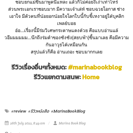
ชอบยกแม่ขึ้นมาพูดนี่แหละ แล้วก็ไม่ค่อยงี่เง่าเท่าไหร่
ส่วนพระเอกเราชอบมาก มีความเจ้าเล่ห์ ชอบฉวยโอกาส ช่าง
เอาใจ มีตัวตนที่น้อยอกน้อยใจโลกใบนี้กับขี้เหงาอยู่ใต้บุคลิก
เพลย์บอย
อ้อ...เรื่องนี้มีร่มวิเศษกระดาษแดงด้วย คือแบบอ่านแล้
วอืมมมมมม...นึกถึงร่มดำของซังซัง(สยบฟ้า)ขึ้นมาเลย คือมีความ
กันอาวุธได้เหมือนกัน
สรุปแล้วก็คือ อ่านเถอะ ชอบมากกเลย
รีวิวเรื่องอื่นๆทั้งหมด:
#marinabookblog
รีวิวแยกตามสนพ:
Home
#review
#รีวิวหนังสือ
#MarinaBookBlog
26th July 2022, 8:49 am
Marina Book Blog