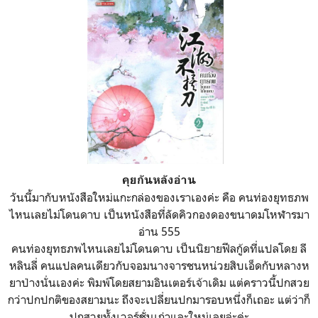
คุยกันหลังอ่าน
วันนี้มากับหนังสือใหม่แกะกล่องของเราเองค่ะ คือ คนท่องยุทธภพ
ไหนเลยไม่โดนดาบ เป็นหนังสือที่ลัดคิวกองดองขนาดมโหฬารมา
อ่าน 555
คนท่องยุทธภพไหนเลยไม่โดนดาบ เป็นนิยายฟีลกู้ดที่แปลโดย ลี
หลินลี่ คนแปลคนเดียวกับจอมนางจารชนหน่วยสิบเอ็ดกับหลางห
ยาป่างนั่นเองค่ะ พิมพ์โดยสยามอินเตอร์เจ้าเดิม แต่คราวนี้ปกสวย
กว่าปกปกติของสยามนะ ถึงจะเปลี่ยนปกมารอบหนึ่งก็เถอะ แต่ว่าก็
ปกสวยทั้งเวอร์ชั่นเก่าและใหม่เลยล่ะค่ะ