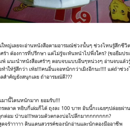
่วนใหญ่เลยจะอ่านหนังสือตามอารมณ์ช่วงนั้นๆ ช่วงไหนรู้สึกชี
อ เศร้า ต้องการที่ปรึกษา แต่ไม่รู้จะหันหน้าไปพึ่งใคร? (ขอยื
ิมพ์ แนะนำหนังสือเศร้าๆ ตอบจบแบบอึนๆหน่วงๆ อ่านจบแล้วรู้ส
อทำให้รู้สึกว่า เห้ย!!!คนอื่นเจอหนักกว่าเมิงอีกนะ!!!! แต่ถ้าช่วง
คลสำคัญยังสนุกเลย ถ้าอารมณ์ดี???
านมานี้โดนหนักมาก ยอมรับ!!!
รตลาด หยิบกี่เล่มก็ได้ ถุงละ 100 บาท อันนี้กะเฉยๆปล่อยผ่าน
ะตุกต่อม บ้าบอ!!!หลวมตัวตกลงบ่อไปลึกมากกกกกกก?
่าสุดจร้าาาาา ดินแดนสวรรค์ของนักอ่านและนักดองมืออาชีพ