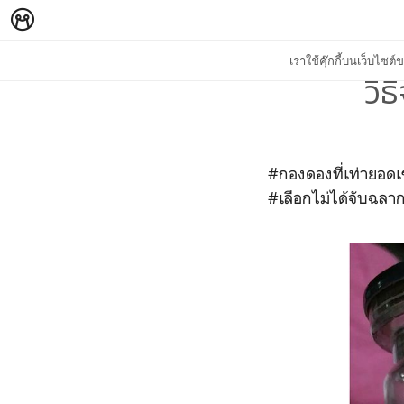
เราใช้คุ๊กกี้บนเว็บไซ
วิ
#กองดองที่เท่ายอดเ
#เลือกไม่ได้จับฉลา