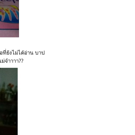
ที่ยังไม่ได้อ่าน บาป
ม่จ๋าาาา??