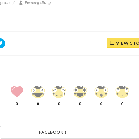
41 am
Fernery diary
VIEW ST
0
0
0
0
0
0
FACEBOOK
(