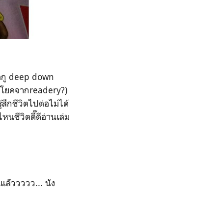
วิตกู deep down
มประโยคจากreadery?)
ึกชีวิตไปต่อไม่ได้
ไหนชีวิตดี๊ดีอ่านเล่ม
แล๊ววววว... นัง