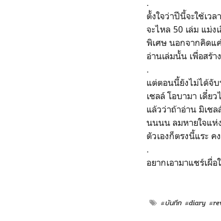
.
ตั้งใจว่าปีนี้จะใช้
จะไหล 50 เล่ม แม่งเ
พิเศษ นอกจากคิดแค่ว่
อ่านเล่มนั้น เพื่อสร
.
แต่ตอนนี้ยังไม่ได้จ
เชลล์ โอบามา เดี๋ยวไ
แล้วว่าถ้าอ่าน มิเช
นนนน ลมหายใจแห่งภา
ตัวเองก็ตรงนี้แระ ค
.
อยากเอามาแชร์เผื่อ
#บันทึก
#diary
#re