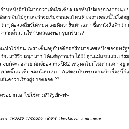
เวลาอ่านหนังสือให้มากกว่าเล่นโซเชียล เลยหันไปมองกองดองแบ
ลือกหยิบไม่ถูกเลยว่าจะเริ่มจากเล่มไหนดี เพราะตอนนี้ไม่ได้อ
า กูต้องเคลียร์ให้หมด เลยคิดว่างั้นทำฉลากชื่อหนังสือดีกว่า 
้างความตื่นเต้นให้กับตัวเองพอกรุบกริบ???
ับนะทำไว้ก่อน เพราะชั้นอยู่กับอดีตสตรีหมายเลขหนึ่งของสหรัฐข
ว้จะมารีวิว สนุกมาก ได้แต่อุทานว่า โอ้!!! คุณแม่แซ่บและเก่ง
ลล์ จบก็จะต่อด้วย คิมจียอง เกิดปี82 เหตุผลไม่มีไรมากแค่ กงย
คพื้นเอเชียของน้อนนนน..?แสดงเป็นพระเอกหนังเรื่องนี้ก็แ
งเส้นคงวาเรื่องผู้ชายตลอด ??
ใครอยากเอาไปใช้ตาม???รูเยิฟฟฟ
view
#หนังสือ
#กองดอง
#ไดอารี่
#booklover
#minimore