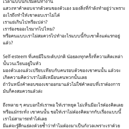
เวลาแบบนี้ก็เริ่มต้นทำงาน
แสวงหาคำตอบจากตัวตนของตัวเอง มองสิ่งที่กำลังทำอยู่ว่าเพราะ
อะไรถึงทำให้เขาตอบเราไม่ได้
เราแย่เกินไปหรือเปล่า?
เราร้องขออะไรมากไปไหม?
หรือคนแบบเราไม่สมควรไปทำอะไรแบบนี้กับเขาตั้งแต่แรกอยู่
แล้ว?
Self-esteem ที่เคยมีในระดับปกติ น้อยลงทุกครั้งที่ความคิดเหล่า
นั้นวนเวียนอยู่ในหัว
มองตัวเองแล้วเปรียบเทียบกับคนรอบตัวของเขาคนนั้น แล้วจะ
เกิดความคิดว่าเราไม่ดีเหมือนคนพวกนั้นเลย
ถ้าวันหนึ่งคำตอบของเขาออกมาแล้วไม่ใช่คำตอบที่เราต้องการ
มันก็คงสมควรแล้วล่ะ
ถึงหลาย ๆ คนบอกให้เราพอ ให้เราหยุด ไม่เห็นมีอะไรต้องคิดเลย
หรือแม้กระทั่ง เขาคนนั้น ขอให้เราไม่ต้องคิดมากกับเรื่องแบบนี้
เราไม่สามารถทำได้เลย
มีแต่จะรู้สึกแย่ลงด้วยซ้ำว่าทำไมต้องมาเป็นกังวลเพราะเราด้วย