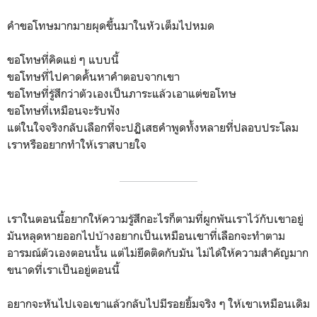
คำขอโทษมากมายผุดขึ้นมาในหัวเต็มไปหมด
ขอโทษที่คิดแย่ ๆ แบบนี้
ขอโทษที่ไปคาดคั้นหาคำตอบจากเขา
ขอโทษที่รู้สึกว่าตัวเองเป็นภาระแล้วเอาแต่ขอโทษ
ขอโทษที่เหมือนจะรับฟัง
แต่ในใจจริงกลับเลือกที่จะปฏิเสธคำพูดทั้งหลายที่ปลอบประโลม
เราหรืออยากทำให้เราสบายใจ
เราในตอนนี้อยากให้ความรู้สึกอะไรก็ตามที่ผูกพันเราไว้กับเขาอยู่
มันหลุดหายออกไปบ้างอยากเป็นเหมือนเขาที่เลือกจะทำตาม
อารมณ์ตัวเองตอนนั้น แต่ไม่ยึดติดกับมัน ไม่ได้ให้ความสำคัญมาก
ขนาดที่เราเป็นอยู่ตอนนี้
อยากจะหันไปเจอเขาแล้วกลับไปมีรอยยิ้มจริง ๆ ให้เขาเหมือนเดิม