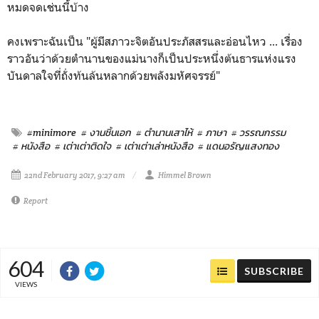
หมดจดเช่นนี้บ้าง
คงเพราะฉันเป็น "ผู้มีสภาวะจิตอันประภัสสรและอ่อนไหว ... เรื่อง
ราวอันว่าด้วยตำนานของแม่นางก็เป็นประหนึ่งต้นธารแห่งแรง
บันดาลใจที่ถั่งท้นล้นหลากด้วยพลังมหัศจรรย์"
#minimore
# งานชิ้นเอก
# ตำนานเสาไห้
# ภาษา
# วรรณกรรม
# หนังสือ
# เต่าเต่าติดใจ
# เต่าเต่าเล่าหนังสือ
# แดนอรัญแสงทอง
22nd February 2017, 9:27 am
Himmel Brown
Report
604
SUBSCRIBE
VIEWS