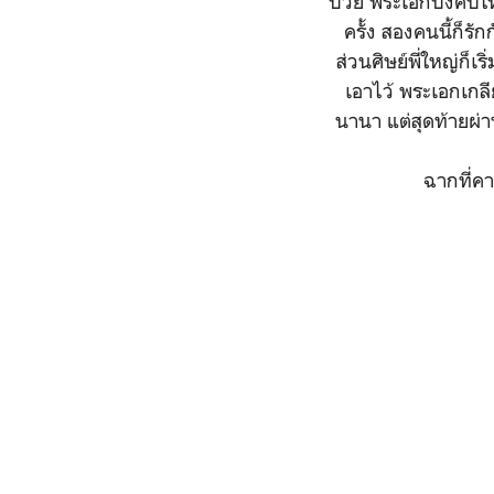
ป่วย พระเอกบังคับให
ครั้ง สองคนนี้ก็รั
ส่วนศิษย์พี่ใหญ่ก็
เอาไว้ พระเอกเกลี
นานา แต่สุดท้ายผ่า
ฉากที่คา