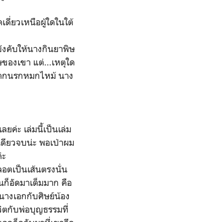
ดี่ยวเหนือผู้ใดในใต้
บังคับให้นางกินยาพิษ
ของเขา แต่...เหตุใด
า ตกนรกหมกไหม้ นาง
ยค่ะ เล่มนี้เป็นเล่ม
เดียวจบน่ะ พอเป่าผม
่ะ
อตเป็นเส้นตรงนั่น
นก็อัดมาเต็มมาก คือ
นางเอกกับศิษย์น้อง
ิตกับพ่อบุญธรรมที่