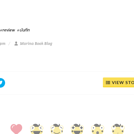
#review
#บันทึก
 pm
Marina Book Blog
VIEW ST