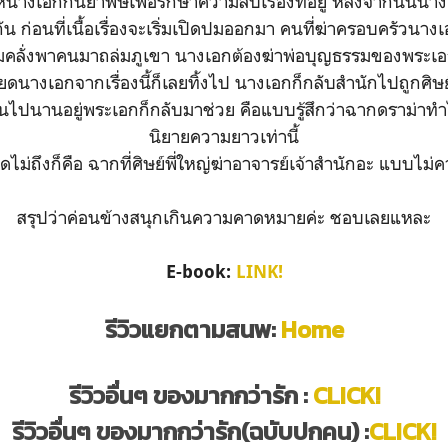
้นางเอกกินยาพิษเพื่อรักษาความลับเรื่องที่อยู่ หลังจากนั้นนาง
กกัน ก่อนที่เนื้อเรื่องจะเริ่มเปิดปมออกมา คนที่ฆ่าครอบครัวนา
เริ่มคลั่งพาคนมาถล่มภูเขา นางเอกต้องฆ่าพ่อบุญธรรมของพระเอกเ
ยดนางเอกจากเรื่องนี้ก็เลยทิ้งไป นางเอกก็กลับสำนักไปถูกศิษย
นไปนานอยู่พระเอกก็กลับมาช่วย คือแบบรู้สึกว่าฉากดราม่าทำ
นิยายความยาวเท่านี้
ดไม่ถึงก็คือ ฉากที่ศิษย์พี่ใหญ่ฆ่าอาจารย์เจ้าสำนักอะ แบบไม่
สรุปว่าค่อนข้างสนุกเกินความคาดหมายค่ะ ชอบเลยแหละ
E-book:
LINK!
รีวิวแยกตามสนพ:
Home
รีวิวอื่นๆ ของมากกว่ารัก :
CLICK!
รีวิวอื่นๆ ของมากกว่ารัก(ฉบับปกคน) :
CLICK!