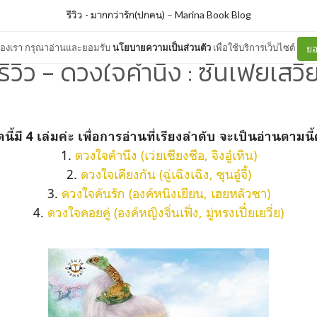
รีวิว - มากกว่ารัก(ปกคน)
–
Marina Book Blog
ต์ของเรา กรุณาอ่านและยอมรับ
นโยบายความเป็นส่วนตัว
เพื่อใช้บริการเว็บไซต์
ยอ
รีวิว - ดวงใจคำนึง : ซั่นเฟยเสวี่
ดนี้มี 4 เล่มค่ะ เพื่อการอ่านที่เรียงลำดับ จะเป็นอ่านตามนี้
1.
ดวงใจคำนึง (เว่ยเซียงซือ, จิงอู๋เหิน)
2.
ดวงใจเคียงกัน (ฉู่เฉิงเฉิง, ซุนอู๋จี้)
3.
ดวงใจค้นรัก (องค์หนิงเยียน, เฮยหลัวซา)
4.
ดวงใจคอยคู่ (องค์หญิงจิ่นเฟิ่ง, มู่หรงเปี๋ยเยวี่ย)