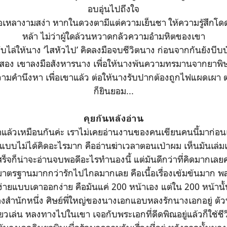
อบอุ่นไปถึงใจ
่อเหลางามสง่า หากในดวงตามีแต่ความเย็นชา ให้ความรู้สึกโดดเ
หล้า ไม่ว่าผู้ใดล้วนหวาดกลัวความอำมหิตของเขา
บไล่ให้นาง ‘ไสหัวไป’ คิดลงมือจบชีวิตนาง ก่อนจากกันยังบีบ
ที่สอง เขาลงมือสังหารนาง เพื่อให้นางพ้นความทรมานจากยาพิษ
วามคำนึงหา เพื่อเขาแล้ว ต่อให้นางรับปากต้องถูกไฟแผดเผ
ก็ยินยอม...
คุยกันหลังอ่าน
เก่าแล้วเหมือนกันค่ะ เราไม่เคยอ่านงานของคนเขียนคนนี้มาก่อนเล
แบบไม่ได้คิดอะไรมาก คืออ่านฆ่าเวลาตอนเป่าผม เห็นมันเล่ม
สร็จก็น่าจะอ่านจบพอดีอะไรทำนองนี้ แต่มันดีกว่าที่คิดมากเลยค
ามาตรฐานมากกว่ารักไปไกลมากเลย คือเนื้อเรื่องเข้มข้นมาก พล
่ายแบบเดาออกง่าย คือมันแค่ 200 หน้าเอง แต่ใน 200 หน้านั้
งสำนักหนึ่ง ศิษย์พี่ใหญ่ของนางเอกแอบหลงรักนางเอกอยู่ ตัว
ยวเล่น หลงทางไปในเขา เจอกับพระเอกที่ดีดพิณอยู่แล้วก็ใช้ชีว