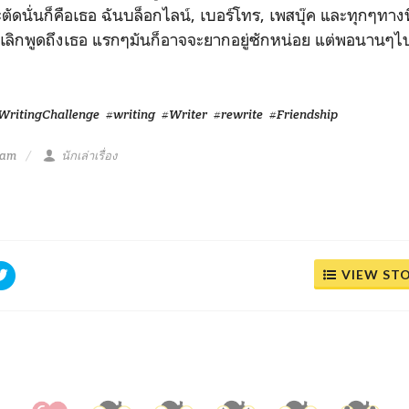
ะตัดนั่นก็คือเธอ ฉันบล็อกไลน์, เบอร์โทร, เพสบุ๊ค และทุกๆทาง
อ เลิกพูดถึงเธอ แรกๆมันก็อาจจะยากอยู่ซักหน่อย แต่พอนานๆไ
WritingChallenge
#writing
#Writer
#rewrite
#Friendship
 am
นักเล่าเรื่อง
VIEW ST