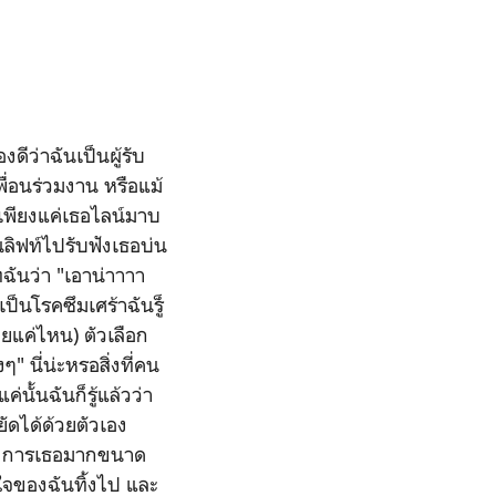
ดีว่าฉันเป็นผู้รับ
พื่อนร่วมงาน หรือแม้
 เพียงแค่เธอไลน์มาบ
้นลิฟท์ไปรับฟังเธอบ่น
ฉันว่า "เอาน่าาาา
นเป็นโรคซึมเศร้าฉันรู็
อยแค่ไหน) ตัวเลือก
ๆ" นี่น่ะหรอสิ่งที่คน
นั้นฉันก็รู้แล้วว่า
ัดได้ด้วยตัวเอง
้องการเธอมากขนาด
ิตใจของฉันทิ้งไป และ