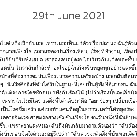
29th June 2021
ไมฉันถึงเลิกกับเธอ เพราะเธอเห็นแก่ตัวหรือเปล่านะ ฉันรู้ตัวเอง
ายเพียงใด เวลาเธอจะบ่นเรื่องเพื่อน, เรื่องที่ทำงาน, เรื่องเ
ย ฉันก็ยินดีรับฟังเสมอ เราสองคนอยู่คอนโดเดียวกันแต่คนละชั้น
แค่นั้น ไม่ว่าฉันกำลังทำอะไรอยู่ฉันก็จะรีบหยุดทุกอย่างและขึ
ันบ้างที่ต้องการจะบ่นเพื่อระบายความเครียดบ้าง เธอกลับตัดบท
ๆ" นี่หรือคือสิ่งที่ฉันได้รับในฐานะที่เคยเป็นผู้ฟังที่ดีมาก่อน ฉั
าฉันต้องการใครซักคนมาฟังฉันร้องไห้ (ไม่ว่าเรื่องนั้นจะเล็กน้
พราะฉันไม่มีใคร แต่สิ่งที่ได้กลับมาคือ "อย่าร้องๆ เปลี่ยนเรื่อง
ป็นโรคซึมเศร้า แค่เธอห้ามคนที่อยู่ในสภาวะเศร้าให้หยุดร้อง แค่
คลาสจิตเวชศาสตร์อย่างเข้มข้นเพียงใด จนวันหนึ่งที่ฉันยืนหย
ขึ้น (เพราะยาและหมอ) ฉันถึงหันกลับมาถามตัวเองว่า "ฉันต
งบั่นทอนจิตใจตัวเองอยู่รึเปล่า" "ฉันควรจะตัดสิ่งที่บั่นทอนจ