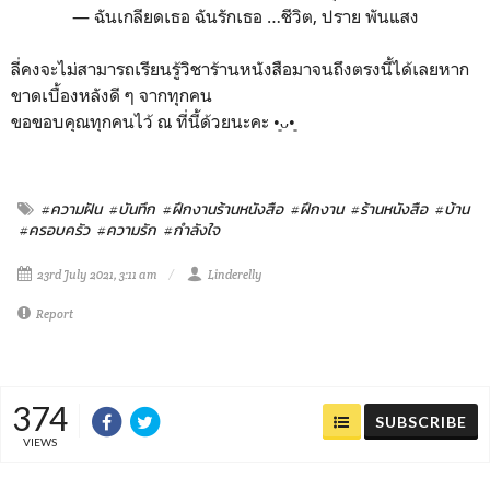
— ฉันเกลียดเธอ ฉันรักเธอ …ชีวิต, ปราย พันแสง
ลี่คงจะไม่สามารถเรียนรู้วิชาร้านหนังสือมาจนถึงตรงนี้ได้เลยหาก
ขาดเบื้องหลังดี ๆ จากทุกคน
ขอขอบคุณทุกคนไว้ ณ ที่นี้ด้วยนะคะ
•͈ᴗ•͈
#ความฝัน
#บันทึก
#ฝึกงานร้านหนังสือ
#ฝึกงาน
#ร้านหนังสือ
#บ้าน
#ครอบครัว
#ความรัก
#กำลังใจ
23rd July 2021, 3:11 am
Linderelly
Report
374
SUBSCRIBE
VIEWS