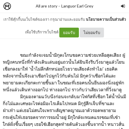
All are story
–
Languor Earl Grey
เราใช้คุ๊กกี้บนเว็บไซต์ของเรา กรุณาอ่านและยอมรับ
นโยบายความเป็นส่วนตัว
ผู้หญิงปริศนา
เพื่อใช้บริการเว็บไซต์
ยอมรับ
ไม่ยอมรับ
ขณะกำลังจะจมน้ำมิกุตะโกนขอความช่วยเหลือสุดเสียง ผู้
หญิงคนหนึ่งที่กำลังเดินเล่นอยู่แถวนั้นได้ยินจึงรีบวิ่งมาดูแล้วโยน
เชือกลงมาให้ 'น้ำไม่ลึกสักหน่อยโวยวายเสียงดังทำไม' เธอคิด
หลังจากนั้นจึงเอาเชือกไปผูกไว้กับต้นไม้ มิกุคว้าเชือกได้และ
พยายามตะเกียกตะกายขึ้นมา ในขณะที่เธอคนนั้นยืนมองนิ่งอยู่พัก
หนึ่งแล้วเดินห่างออกไป ห่างออกไป ราวกับว่าเสียเวลาที่วิ่งมาดู
มิกุมองตามแว๊บนึงก่อนจะกลับมาโฟกัสที่เชือก ใต้น้ำนั่นมี
กิ่งไม้และเศษอะไรต่อมิอะไรเต็มไปหมด มิกุรู้สึกเจ็บที่ขาและ
ฝ่าเท้า แต่เธอไม่สนใจเพราะสัญชาตญาณเอาตัวรอดพยายาม
กระตุ้นให้เธอรอดจากการจมน้ำอยู่ มิกุใกล้จะหมดแรงขณะที่เข้า
ใกล้ฝั่งขึ้นเรื่อยๆ เธอใช้เฮือกสุดท้ายดันตัวเองขึ้นจากน้ำ หนาวสั่น