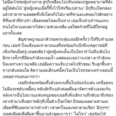
ไม่มีอะไรห่อหุ้มร่างกาย จู่ๆก็เหลือบไปเห็นกล่องปฐมพยาบาลที่ตั้ง
อยู่ใต้ต้นไม้ 'ผู้หญิงคนเมื่อกี้ทิ้งไว้ให้หรือเปล่านะ' มิกุรีบเปิดกล่อง
แล้วหายาทาแผลสดที่เพิ่งโดนกิ่งไม้บาดที่ขาและเศษอะไรสักอย่าง
ที่ทิ่มเข้าที่ฝ่าเท้า เลือดหยดไหลเป็นทาง เธอเจ็บฝ่าเท้าจนแทบ
ทนไม่ไหวและอยากได้ความช่วยเหลือ แต่โชคร้ายที่ไม่มีใครอยู่
แถวนั้นเลย
สัญชาตญาณเอาตัวรอดกระตุ้นเธออีกครั้งว่าให้รีบทำแผล
ก่อน เธอทำใจแข็งและทายาจนเสร็จพร้อมกับนึกถึงเหตุการณ์ที่
เพิ่งเกิดเมื่อครู่ เธอสงสัยว่าผู้หญิงคนนั้นเป็นใคร ทำไมถึงเดินไป
อีกทางทั้งๆที่มีคนกำลังจะจมน้ำ แต่สมองเธอว่างเปล่า ตากำลังจะ
ปิดเพราะความเพลีย เธอลืมความเจ็บปวดไปชั่วขณะ รีบลุกขึ้นหา
ทางกลับคอนโด คิดว่าแผลเล็กแค่นี้คงไม่เป็นไรหรอกเพราะตอนนี้
เธออยากนอนมากกว่า
เธอถึงห้องพร้อมทิ้งตัวลงบนพื้นในห้องนั่งเล่น เหนื่อยจน
ไม่มีแรงขยับเขยื้อน หลับสักงีบแล้วค่อยตื่นมาจัดการตัวเองละกัน
หลังจากนั้นไม่นานแฟนหนุ่มของเธอที่เพิ่งเลิกงานก็กลับมาถึงห้อง
เขาเข้ามาเห็นสภาพมิกุที่เนื้อตัวเปียกโชก มีรอยแผลตามขาและ
เลือดที่ซึมออกมาจากฝ่าเท้า เขาตกใจและพยายามเรียก 'มิกุๆๆๆ'
เธอสะลึมสะลือลืมตาขึ้นมาแล้วพูดเบาๆว่า 'ไม่ไหว' เธอร้องไห้