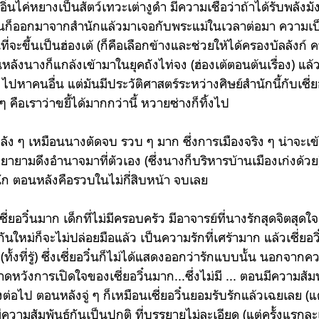
่นไค่หยางเป็นสัตว์เทวะเต่างูดำ มีความเชื่อว่าถ้าได้รับพลังมัง
ยอวิ๋นก็ออกมาจากสำนักแล้วมาเจอกับพระแม่ในเวลาต่อมา ความเ
่จะขึ้นเป็นฮ่องเต้ (ก็คือเลือกข้างและช่วยให้ได้ครองบัลลังก์
นหลังนางก็แกล้งเข้ามาในยุคถังไท่จง (ฮ่องเต้ตอนต้นเรื่อง) แล
ปหาคนอื่น แต่มันมีประวัติศาสตร์ระหว่างศิษย์สำนักนี้กับเซี่ย
ๆ คือเราว่าขยี้ได้มากกว่านี้ หวายซ่างก็ทิ้งไป
หลัง ๆ เหมือนนางตัดจบ รวบ ๆ มาก ซึ่งการเมืองจริง ๆ น่าจะเ
พยายามดึงอำนาจมาที่ตัวเอง (ซึ่งนางก็บริหารบ้านเมืองเก่งด้วย)
นัก ตอนหลังคือรวบในไม่กี่สิบหน้า จบเลย
เซี่ยอวิ๋นมาก เด็กที่ไม่มีครอบครัว มีอาจารย์ที่นางรักสุดจิตสุ
นใหม่ก็จะไม่ปล่อยมือแล้ว เป็นความรักที่เศร้ามาก แล้วเซี่ยอว
 (ทั้งที่รู้) ซึ่งเซี่ยอวิ๋นก็ไม่ได้แสดงออกว่ารักแบบนั้น นอกจา
คาดหวังการเปิดใจของเซี่ยอวิ๋นมาก...ซึ่งไม่มี ... ตอนมีความสัมพ
ต่อไป ตอนหลังจู่ ๆ ก็เหมือนเซี่ยอวิ๋นยอมรับรักแล้วเฉยเลย (แต่
ความสัมพันธ์กันเป็นปกติ ที่บรรยายไม่ละเอียด (แต่ครั้งแรกละ