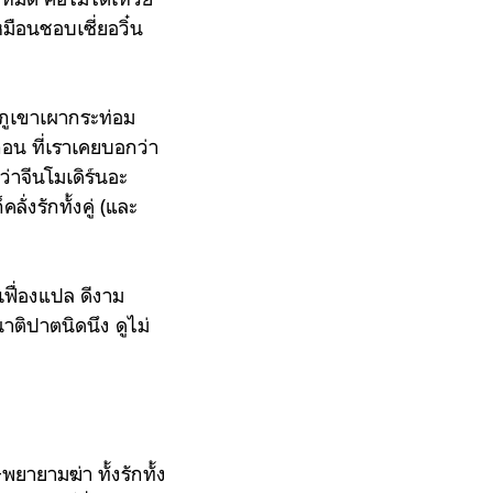
มือนชอบเซี่ยอวิ๋น
ูเขาเผากระท่อม
่อน ที่เราเคยบอกว่า
่าจีนโมเดิร์นอะ
่งรักทั้งคู่ (และ
ฟื่องแปล ดีงาม
ณาติปาตนิดนึง ดูไม่
+พยายามฆ่า ทั้งรักทั้ง