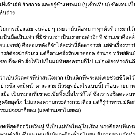
นที่เจ้าเล่ห์ ร้ายกาจ และอยู่ข้างพระแม่ (
บูเช็กเทียน) ชัดเจน เป
ห็นต่าง
ที่ไม่การเมืองเลย จนค่อย ๆ เผยว่ามันคือหมากทุกตัวที่วางมาไว้
๋นเป็นมือเป็นเท้า ที่มีซ่านเชาเป็นเงาตามตัวอีกที ซ่านเชาคือ
แพทย์) คือตอนหลังก็จำได้ละว่านี่คืออาจารย์ แต่จำเรื่องราวที
ารย์ต้องฆ่าตัวเอง แต่ก็ตามคลั่งรักเขาตลอด อำนาจ ทรัพย์สิน
ชอบก็จะทำ สั่งให้ไปเป็นแม่ทัพสงครามก็ไป แม้จะต้องห่างกันถึ
ัวว่าเป็นตัวละครที่น่าสนใจมาก เป็นเด็กที่พระแม่เคยช่วยชีวิตไ
ย่างนึง จะมีหน้าตางดงาม มีวรยุทธ์อะไรแบบนี้) เกือบตายมาหลา
่องมือ เป็นหมากที่เขาจะเขี่ยทิ้งเมื่อไหร่ก็ได้ ซึ่งเรารอช็อตตล
ุดจิตสุดใจ ไม่แสดงความกระด้างกระเดื่อง แต่ก็รู้ว่าพระแม่ค
ะแม่จะฆ่าก็ยอม (แต่ซ่านเชาไม่ยอม)
ียดที่สุดคืออวี่เหวินหู่ ที่เป็นแม่ทัพใหญ่ในเรื่อง นางคือคนที่เ
ามคำสั่ง ซึ่งแบบคนสั่งมันจะดีจะชั่วกูไม่สน สั่งจากฮ่องเต้กู