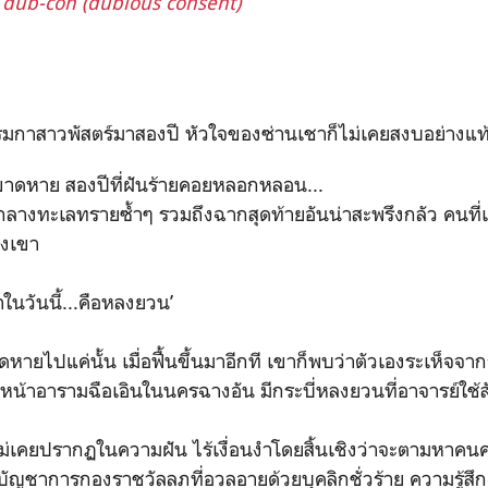
dub-con (dubious consent)
้ร่มกาสาวพัสตร์มาสองปี หัวใจของซ่านเชาก็ไม่เคยสงบอย่างแท
ขาดหาย สองปีที่ฝันร้ายคอยหลอกหลอน...
กลางทะเลทรายซ้ำๆ รวมถึงฉากสุดท้ายอันน่าสะพรึงกลัว คนที่เ
แทงเขา
้าในวันนี้...คือหลงยวน’
ายไปแค่นั้น เมื่อฟื้นขึ้นมาอีกที เขาก็พบว่าตัวเองระเห็จ
หน้าอารามฉือเอินในนครฉางอัน มีกระบี่หลงยวนที่อาจารย์ใช้ส
่เคยปรากฏในความฝัน ไร้เงื่อนงำโดยสิ้นเชิงว่าจะตามหาคน
ู้บัญชาการกองราชวัลลภที่อวลอายด้วยบุคลิกชั่วร้าย ความรู้สึก