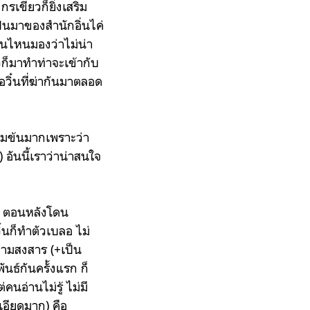
กรเขียวก็ยิ่งเสริม
ป็นมาของสำนักอิ่นไค่
 คนไหนมองว่าไม่น่า
้วก็มาทำท่าจะเข้ากับ
อวิ๋นที่ฆ่ากันมาตลอด
ข้มข้นมากเพราะว่า
 อันนี้เราว่าน่าสนใจ
ดใจ ตอนหลังโดน
ิ๋นก็ทำตัวเบลอ ไม่
กความสงสาร (+เป็น
ันธ์กันครั้งแรก ก็
คนอ่านไม่รู้ ไม่มี
เอียดมาก) คือ