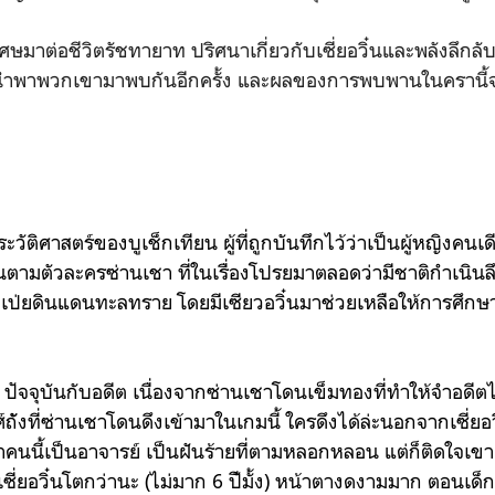
มาต่อชีวิตรัชทายาท ปริศนาเกี่ยวกับเซี่ยอวิ๋นและพลังลึกลับใน
่นำพาพวกเขามาพบกันอีกครั้ง และผลของการพบพานในครานี้จ
ประวัติศาสตร์ของบูเช็กเทียน ผู้ที่ถูกบันทึกไว้ว่าเป็นผู้หญิงคนเดี
เนินตามตัวละครซ่านเชา ที่ในเรื่องโปรยมาตลอดว่ามีชาติกำเนิน
ม่วเป่ยดินแดนทะลทราย โดยมีเซียวอวิ๋นมาช่วยเหลือให้การศึก
า ปัจจุบันกับอดีต เนื่องจากซ่านเชาโดนเข็มทองที่ทำให้จำอดีตไ
ัังที่ซ่านเชาโดนดึงเข้ามาในเกมนี้ ใครดึงได้ล่ะนอกจากเซี่ยอว
าคนนี้เป็นอาจารย์ เป็นฝันร้ายที่ตามหลอกหลอน แต่ก็ติดใจเขา
เซี่ยอวิ๋นโตกว่านะ (ไม่มาก 6 ปีัมั้ง) หน้าตางดงามมาก ตอนเด็