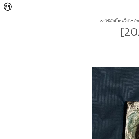
เราใช้คุ๊กกี้บนเว็บไซ
[202