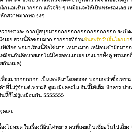
าอิกนอแร้นมากกกก แล้วจริง ๆ เหมือนจะให้เป็นพระรองเลย เห
รักหักสวาทมากพอ งงๆ
มหวายซ่างอะ ฉากบู๊สนุกมากกกกกกกกกกกกกกกกกกก ระเบิดภ
หนังเลย ส่วนนี้คือชอบมาก จากการที่อ่าน
พันธะรักวันสิ้นโลกมา
ก
ีเรียต พอมาเรื่องนี้คือใช่มาก เหมาะมาก เหมือนเข้ามือมากกว
มือนกันคือนายเอกไม่มีใครอ่อนแอเลย เก่งมากทั้งคู่ พระเอกก็คลั
ียกันหมด)
่องมากกกกกกก เป็นเอฟตีมาโดยตลอด บอกเลยว่าซื้อเพราะเ
ี่ไม่รู้จักแต่เพราะดี ดูละเมียดละไม อันนี้ให้เต็ม หักตรง ปา
ันนี้ก็ไม่รู้เหมือนกัน 5555555
ยจุดเลย
เรื่องไม่หมด ในเรื่องมีอิ่นไค่หยาง คนที่เคยเก็บเซี่ยอวิ๋นไปเลี้ยง