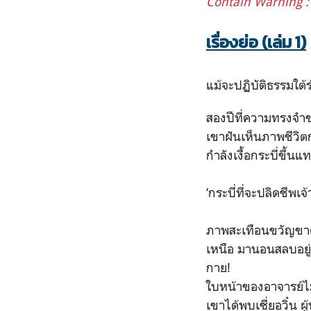
Contain Warning
:
เรื่องย่อ (เล่ม 1)
แม้จะปฏิบัติธรรมใต
สองปีที่ความทรงจำ
เขาฝันเห็นภาพชีวิต
กำลังเงื้อกระบี่ขึ้น
‘กระบี่ที่จะปลิดชีพเจ
ภาพสะเทือนขวัญขาดห
เหนือ มานอนสลบอยู่
กาย!
ใบหน้าของอาจารย์ไม
เขาได้พบเซี่ยอวิ๋น ผ