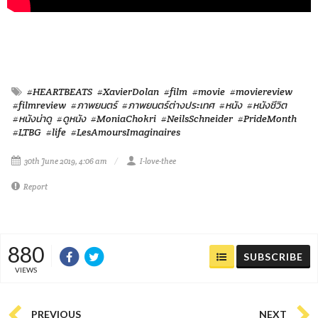
#HEARTBEATS
#XavierDolan
#film
#movie
#moviereview
#filmreview
#ภาพยนตร์
#ภาพยนตร์ต่างประเทศ
#หนัง
#หนังชีวิต
#หนังน่าดู
#ดูหนัง
#MoniaChokri
#NeilsSchneider
#PrideMonth
#LTBG
#life
#LesAmoursImaginaires
30th June 2019, 4:06 am
I-love-thee
Report
880
SUBSCRIBE
VIEWS
PREVIOUS
NEXT