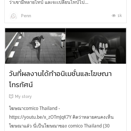
ว่าเขามีหลายไทป์ และจะเปลี่ยนไทป์ไป...
1k
Penn
วันที่ผลงานได้ทำอนิเมชั่นและโฆษณา
โทรทัศน์
My story
โฆษณาcomico Thailand -
https://youtu.be/x_zOTmJqK7Y คิดว่าหลายคนคงเห็น
โฆษณาแล้ว นี่เป็นโฆษณาของ comico Thailand (30