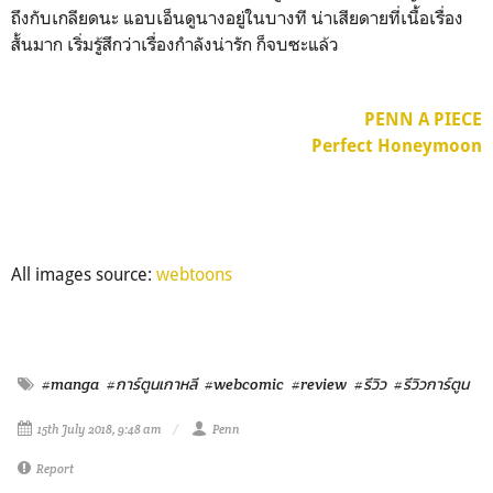
ถึงกับเกลียดนะ แอบเอ็นดูนางอยู่ในบางที น่าเสียดายที่เนื้อเรื่อง
สั้นมาก เริ่มรู้สึกว่าเรื่องกำลังน่ารัก ก็จบซะแล้ว
PENN A PIECE
Perfect Honeymoon
All images source:
webtoons
#manga
#การ์ตูนเกาหลี
#webcomic
#review
#รีวิว
#รีวิวการ์ตูน
15th July 2018, 9:48 am
Penn
Report