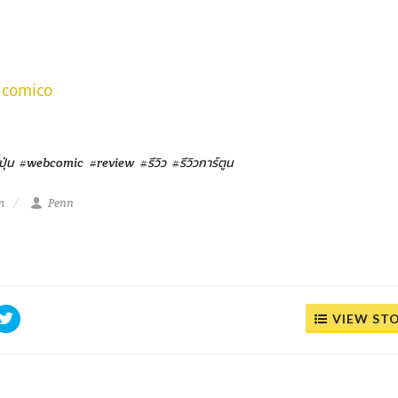
:
comico
ุ่น
#webcomic
#review
#รีวิว
#รีวิวการ์ตูน
m
Penn
VIEW ST