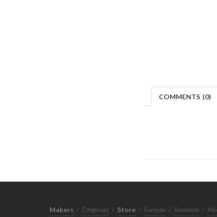
COMMENTS
(
0)
Makers
/
Originals
/
Store
/
Sample
/
Redeem
/
Ab