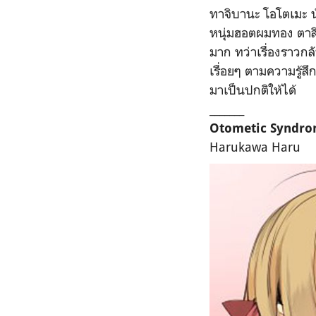
ทาจิบานะ โอโตเมะ นั
หนุ่มฮอตผมทอง ตาสี
มาก ทว่าเรื่องราวกลั
เรื่อยๆ ตามความรู้ส
มาเป็นปกติให้ได้
_______
Otometic Syndr
Harukawa Haru