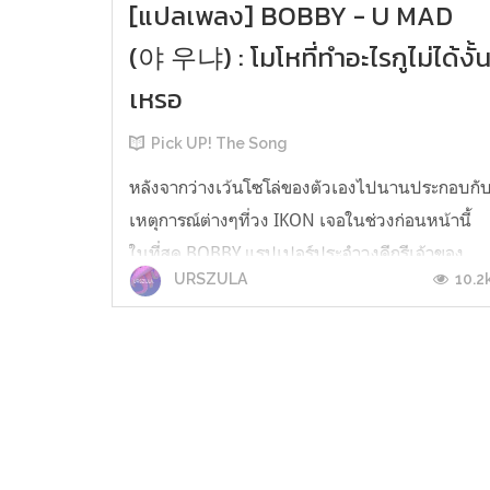
[แปลเพลง] BOBBY - U MAD
(야 우냐) : โมโหที่ทำอะไรกูไม่ได้งั้
เหรอ
Pick UP! The Song
หลังจากว่างเว้นโซโล่ของตัวเองไปนานประกอบกั
เหตุการณ์ต่างๆที่วง IKON เจอในช่วงก่อนหน้านี้
ในที่สุด BOBBY แรปเปอร์ประจำวงดีกรีเจ้าของ
10.2
URSZULA
เเชมป์รายการฮิปฮอปที่ยิ่งใหญ่ที่สุดในเกาหลีอย่าง
Show Me the Money 3 ก็ได้ฤกษ์ปล่อยอัลบั้มโซโล่
ชุดที่สองของตัวเองออกมาให้ได้ฟังกับอัลบั้ม Lucky
Man ที่เขามีส่วนร่วมในการ...