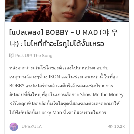
[แปลเพลง] BOBBY - U MAD (야 우
냐) : โมโหที่ทำอะไรกูไม่ได้งั้นเหรอ
Pick UP! The Song
หลังจากว่างเว้นโซโล่ของตัวเองไปนานประกอบกับ
เหตุการณ์ต่างๆที่วง IKON เจอในช่วงก่อนหน้านี้ ในที่สุด
BOBBY แรปเปอร์ประจำวงดีกรีเจ้าของเเชมป์รายการ
ฮิปฮอปที่ยิ่งใหญ่ที่สุดในเกาหลีอย่าง Show Me the Money
3 ก็ได้ฤกษ์ปล่อยอัลบั้มโซโล่ชุดที่สองของตัวเองออกมาให้
ได้ฟังกับอัลบั้ม Lucky Man ที่เขามีส่วนร่วมในการ...
10.2k
URSZULA