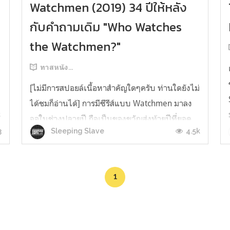
Watchmen (2019) 34 ปีให้หลัง
กับคำถามเดิม "Who Watches
the Watchmen?"
ทาสหนัง...
[ไม่มีการสปอยล์เนื้อหาสำคัญใดๆครับ ท่านใดยังไม่
ได้ชมก็อ่านได้] การมีซีรีส์แบบ Watchmen มาลง
s
จอในช่วงปลายปี ถือเป็นของขวัญส่งท้ายปีที่ยอด
3
4.5k
Sleeping Slave
เยี่ยมมาก สำหรับทั้งคนดูที่ต้องการชมซีรีส์น้ำดี
ระดับคุณภาพ และทั้งเหล่าเนิร์ดคอมิคซุปเปอร์ฮีโร่
โดยเฉพาะคนที่ชอบใน กราฟิกโนเวล (Graphic
1
Novel หรือ นิยายภาพ) ดั้งเดิ...