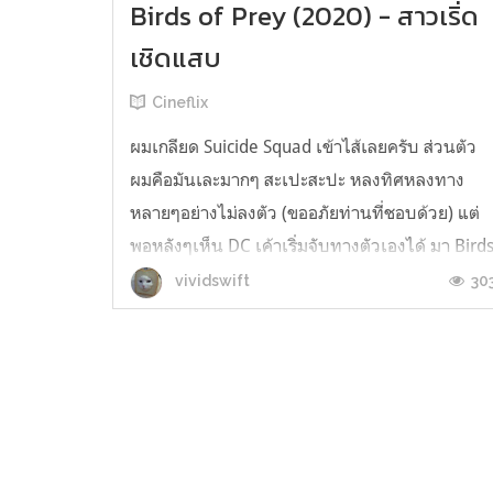
Birds of Prey (2020) - สาวเริ่ด
เชิดแสบ
Cineflix
ผมเกลียด Suicide Squad เข้าไส้เลยครับ ส่วนตัว
ผมคือมันเละมากๆ สะเปะสะปะ หลงทิศหลงทาง
หลายๆอย่างไม่ลงตัว (ขออภัยท่านที่ชอบด้วย) แต่
พอหลังๆเห็น DC เค้าเริ่มจับทางตัวเองได้ มา Bird
of Preyนี้ก็เลยไม่ค่อยห่วงเท่าไร บวกกับคำวิจารณ์
30
vividswift
ล่วงหน้าออกมาสวยด้วย พอได้ดูจริงๆก็ประทับใจ
เลยครับ หนังสนุก แพรวพราว อัดแ...