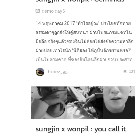
demo day6
14 พฤษภาคม 2017 'ทำไรอยู่วะ' ประโยคทักทาย
ธรรมดาๆถูกส่งให้คู่สนทนา ผ่านโปรแกรมแชทใน
มือถือ จริงๆแล้วซองจินไม่ค่อยได้ส่งข้อความหาอีก
ฝ่ายบ่อยเท่าไรนัก 'นี่ตีสอง ให้กูปั่นจักรยานหรอ?'
เป็นไปตามคาด ที่ซองจินโดนอีกฝ่ายกวนประสาท
แต่นั่นไม่ใช่สาเหตุที่ทำให้เขาไม่ค่อยได้ติดต่อหา
12
hxpez_95
อีกฝ่าย 'กวนต...
sungjin x wonpil : you call it