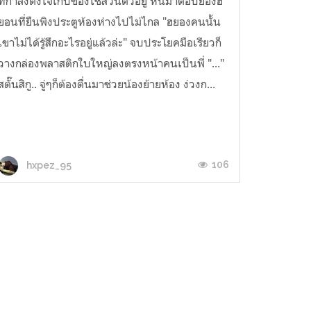
ที่กำลังตั้งใจเก็บของใช้ส่วนตัวอยู่ หันมาตอบยองฮ
ยอนที่ยืนพิงประตูห้องห่างไปไม่ไกล "ฮยองคนนั้น
เขาไม่ได้รู้สึกอะไรอยู่แล้วล่ะ" จบประโยคมือเรียวก็
วางกล่องพลาสติกใบใหญ่ลงตรงหน้าคนเป็นพี่ "..."
สตั๊นสิกู.. จู่ๆก็ต้องตื่นมาช่วยน้องย้ายห้อง ง่วงก...
106
hxpez_95