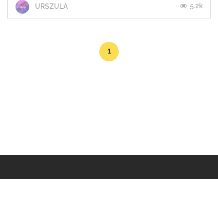
5.2k
URSZULA
1
Makers
/
Originals
/
Store
/
Sample
/
Redeem
/
About
/
Contact
/
Jobs
/
Copyrights © 2015 All Rights Reserved by Minimore