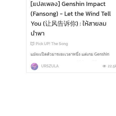
[แปลเพลง] Genshin Impact
(Fansong) - Let the Wind Tell
You (让风告诉你) : ให้สายลม
นำพา
Pick UP! The Song
แม้จะเปิดตัวมาระยะเวลาหนึ่ง แต่เกม Genshin
Impact เกมแนว open-world สัญชาติจีนจาก
22.5
URSZULA
บริษัท miHoYo ก็ยังคงถูกพูดถึงในวงการเกมอยู่
เสมอ เกมดีไซน์ที่แข็งแรง ตัวละครที่สร้างมาด้วย
ความตั้งใจ รวมไปถึงคอมมูนิตี้ของผู้เล่นที่
สนุกสนาน มีแฟนอาร์ต อนิเมชั่นสั้น เกมเพลย์ หรือ
แม้แต่มีมขำขันมาให้ได้เห็นผ่านตาอยู่เรื่...