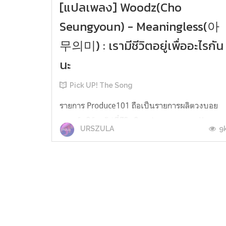
[แปลเพลง] Woodz(Cho
Seungyoun) - Meaningless(아
무의미) : เรามีชีวิตอยู่เพื่ออะไรกัน
นะ
Pick UP! The Song
รายการ Produce101 ถือเป็นรายการผลิตวงบอย
แบนด์-เกิร์ลกรุ๊ปที่มีอิทธิพลต่อวงการเพลง K-
9
URSZULA
popและสร้างความร้อนแรงอย่างต่อเนื่องมาเป็น
ระยะเวลาถึง 4 ซีซั่นด้วยกัน ล่าสุดในซีซั่นที่ 4 หรือ
ในชื่อ Produce X 101 ก็ได้จบลงไปอย่างสวยงาม
และได้ตัวหนุ่มๆผู้ชนะทั้ง 11 คน ผู้ที่จะมาเป็นวง
บอยแบนด์วง X1 หนึ่งในวงน้องใหม...