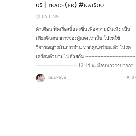
ᴏꜱ | ᴛᴇᴀᴄʜ(ᴇʀ) #ᴋᴀɪꜱᴏᴏ
PA-LINS
คำเตือน ฟิคเรื่องนี้แต่งขึ้นเพื่อความบันเทิง เป็น
เพียงจินตนาการของผู้แต่งเท่านั้น โปรดใช้
วิจารณญาณในการอ่าน หากคุณพร้อมแล้ว โปรด
เตรียมตัวบาปไปด้วยกัน ---------------------------------
--------------------------- 12:14 น. มือหนาวางปากกา
ในมือลงแล้วหันมองนาฬิกาบนข้อมือซ้ายเพื่อดู
2
budxaya__
เวลาก่อนที่จะกดรอยยิ้มตร...