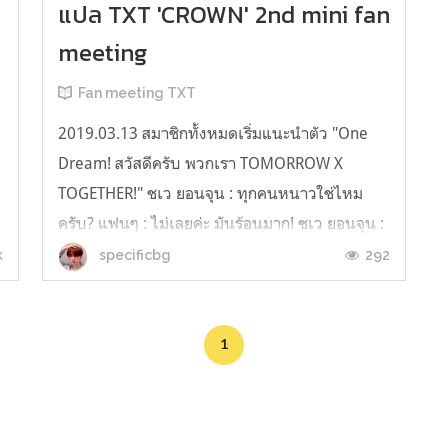
แปล TXT 'CROWN' 2nd mini fan
meeting
Fan meeting TXT
2019.03.13 สมาชิกทั้งหมดเริ่มแนะนำตัว "One
Dream! สวัสดีครับ พวกเรา TOMORROW X
TOGETHER!" ชเว ยอนจุน : ทุกคนหนาวใช่ไหม
ครับ? แฟนๆ : ไม่เลยค่ะ มันร้อนมาก! ชเว ยอนจุน :
อย่างแรกเลยวันนี้ต้องขอบคุณทุกคนมากที่
k
292
specificbg
!@#$%^&*()_ และเมื่อวานก็คือวันที่มีความสุขมา
กๆเลยครับต้องขอบคุณทุกคนมากๆนะครับ พวกเรา
คง...
1