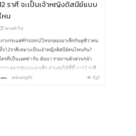
12 ราศี จะเป็นเจ้าหญิงดิสนีย์แบบ
ไหน
ดวงทั่วไป
เกาะกระแส#Frozen2ไหนๆลองมาเช็กกันดูซิว่าคน
ทั้ง12ราศีเหมาะเป็นเจ้าหญิงดิสนีย์คนไหนกัน?
ใครที่เป็นเอลซ่า กับ อันนา รายงานตัวด่วนๆจ้า
าาาา อยากรู้แบบเจาะลึก อ่านต่อได้ที่นี่ >>12 ราศี
เป็นเจ้าหญิงดิสนีย์คนไหน . ดวงรายปักษ์ประจำวัน
637
aduangth
ที่ 16–30 พ.ย. 2562 โดย Miss Lily ดวงรายเดือน
พฤศจิกายน 2562โดยอ.แ...