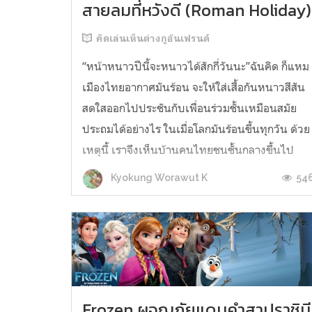
สายลมที่หวังดี (Roman Holiday)
คิดเล่นเห็นต่างกูอันเฟรนด์
“หน้าหนาวปีนี้จะหนาวได้สักกี่วันนะ”ฉันคิด ก็แหม
เมืองไทยอากาศมันร้อน จะให้ใส่เสื้อกันหนาวสีสัน
สดใสออกไปประชันกับเพื่อนร่วมชั้นเหมือนสมัย
ประถมได้อย่างไร ในเมื่อโลกมันร้อนขึ้นทุกวัน ด้วย
เหตุนี้ เราจึงเห็นบ้านคนไทยชนชั้นกลางขึ้นไป
มากมายติดแอร์กันแทบทุกส่วนของบ้าน โดยเฉพา
54
Kyokung Worawut K
ห้องนอน เรียกได้ว่าสมัยนี้ “เปิ...
Frozen ผจญภัยแดนคำสาปราชินี