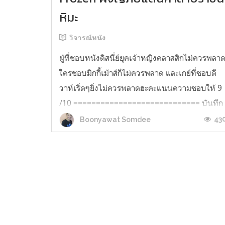
หิมะ
วิจารณ์หนัง
ผู้ที่ชอบหนังดิสนี่ย์ยุคเจ้าหญิงคลาสสิกไม่ควรพลา
ใครชอบมิกกี้เม้าส์ก็ไม่ควรพลาด และเกย์ที่ชอบดี
วาห์เริ่ดๆยิ่งไม่ควรพลาดฮะคะแนนความชอบให้ 9
/10 ============================ บันทึก
ความรู้สึกหลังไปดูมา ระดับการสปอย :สปอยเท่า
43
Boonyawat Somdee
ตัวอย่างหนัง (อาจมีเกินมานิดนึงแต่ไม่บอกเล่าเร...