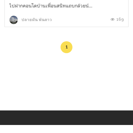
ไปฝากคอนโดบ้านเพื่อนสนิทแถบกล้วยน้...
169
ปลายฝัน พันดาว
1
Makers
/
Originals
/
Store
/
Sample
/
Redeem
/
About
/