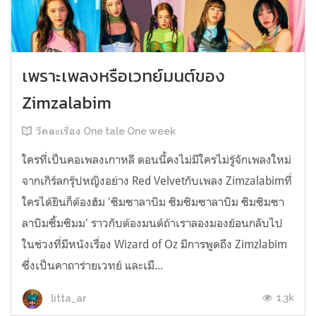
เพราะเพลงหรือเวทย์มนต์ของ
Zimzalabim
วีคละเรื่อง One tale One week
ใครที่เป็นคอเพลงเกาหลี ตอนนี้คงไม่มีใครไม่รู้จักเพลงใหม่
จากเกิร์ลกรุ๊ปหญิงอย่าง Red Velvetกับเพลง Zimzalabimที่
ใครได้ยินก็ต้องฮัม 'ซิมซาลาบิม ซิมซิมซาลาบิม ซิมซิมซา
ลาบิมซิ้มซิมม' ราวกับต้องมนต์ถ้าเราลองมองย้อนกลับไป
ในช่วงที่มีหนังเรื่อง Wizard of Oz มีการพูดถึง Zimzlabim
ซึ่งเป็นคาถาร่ายเวทย์ และเมื...
1.3k
litta_ar