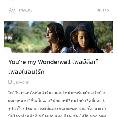
150
fray_04
You're my Wonderwall เพลย์ลิสท์
เพลง(แอบ)รัก
Earworm
ใกล้วันวาเลนไทน์แล้ววันวาเลนไทน์มาพร้อมกับอะไรบ้าง
ดอกกุหลาบ? ช็อคโกแลต? ตุ๊กตาหมี? คนรักกัน? สติ้กเกอร์
รูปหัวใจ?ประสบการณ์ที่แต่ละคนเจอคงต่างออกไป แต่เรา
มั่นใจว่าสิ่งหนึ่งที่เหมือนกันแน่ๆ คือจะต้องได้ยินพวกเพลง