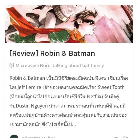
[Review] Robin & Batman
Microwave Boi is talking about bat family
Robin & Batman เป็นมินิซีรีย์คอมมิคฉบับพิเศษ เขียนเรื่อง
โดยJeff Lemire เจ้าของผลงานคอมมิคเรื่อง Sweet Tooth
(ที่ตอนนี้ถูกนำไปดัดเเปลงเป็นซีรีย์ใน Netflix) จับมือคู่
กับDustin Nguyen นักวาดภาพประกอบที่เเฟนๆดีซี คอมมิ
คหรือเเฟนๆบ้านค้างคาวค่อนข้างจะคุ้นเคยกับลายเส้นของ
เขามานักต่อนัก ซึ่งโปรเจ็คนี้เป...