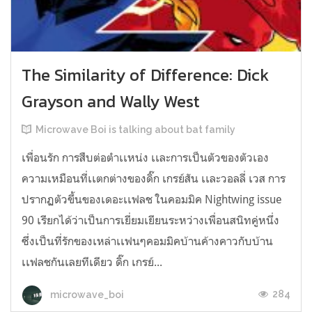
The Similarity of Difference: Dick
Grayson and Wally West
Microwave Boi is talking about bat family
เพื่อนรัก การสืบต่อตำเเหน่ง เเละการเป็นตัวของตัวเอง
ความเหมือนที่เเตกต่างของดิ๊ก เกรย์สัน เเละวอลลี่ เวส การ
ปรากฏตัวขึ้นของเดอะเเฟลช ในคอมมิค Nightwing issue
90 เรียกได้ว่าเป็นการเยี่ยมเยียนระหว่างเพื่อนสนิทคู่หนึ่ง
ซึ่งเป็นที่รักของเหล่าเเฟนๆคอมมิคบ้านค้างคาวกับบ้าน
เเฟลชกันเลยทีเดียว ดิ๊ก เกรย์...
284
microwave_boi