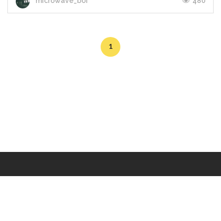
480
microwave_boi
1
Makers
/
Originals
/
Store
/
Sample
/
Redeem
/
About
/
Contact
/
Jobs
/
Copyrights © 2015 All Rights Reserved by Minimore
ภาพและเนื้อหาในเว็บไซต์นี้เป็นงานมีลิขสิทธิ์ ห้ามทำซ้ำหรือดัดแปลง