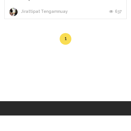
637
Jirattipat Tengamnuay
1
Makers
/
Originals
/
Store
/
Sample
/
Redeem
/
About
/
Contact
/
Jobs
/