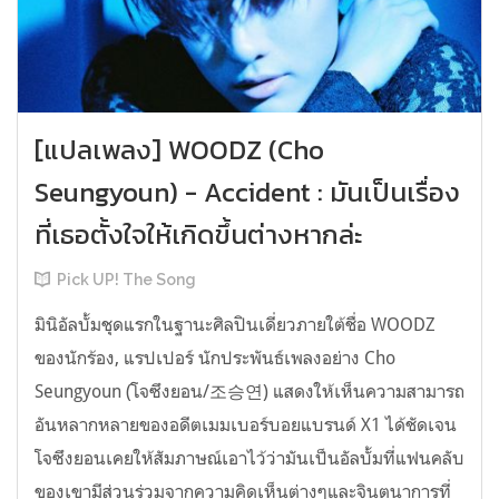
[แปลเพลง] WOODZ (Cho
Seungyoun) - Accident : มันเป็นเรื่อง
ที่เธอตั้งใจให้เกิดขึ้นต่างหากล่ะ
Pick UP! The Song
มินิอัลบั้มชุดแรกในฐานะศิลปินเดี่ยวภายใต้ชื่อ WOODZ
ของนักร้อง, แรปเปอร์ นักประพันธ์เพลงอย่าง Cho
Seungyoun (โจซึงยอน/조승연) แสดงให้เห็นความสามารถ
อันหลากหลายของอดีตเมมเบอร์บอยแบรนด์ X1 ได้ชัดเจน
โจซึงยอนเคยให้สัมภาษณ์เอาไว้ว่ามันเป็นอัลบั้มที่แฟนคลับ
ของเขามีส่วนร่วมจากความคิดเห็นต่างๆและจินตนาการที่