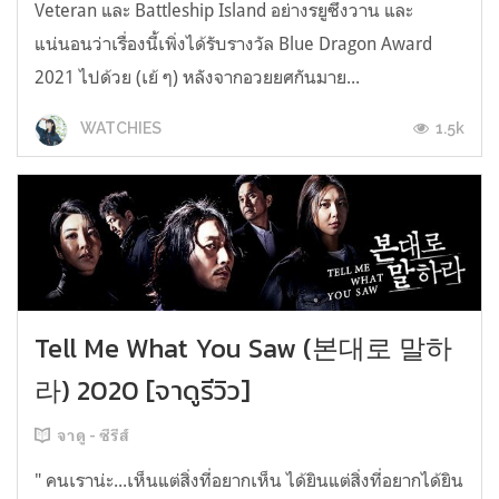
Veteran และ Battleship Island อย่างรยูซึงวาน และ
แน่นอนว่าเรื่องนี้เพิ่งได้รับรางวัล Blue Dragon Award
2021 ไปด้วย (เย้ ๆ) หลังจากอวยยศกันมาย...
1.5k
WATCHIES
Tell Me What You Saw (본대로 말하
라) 2020 [จาดูรีวิว]
จาดู - ซีรีส์
" คนเราน่ะ...เห็นแต่สิ่งที่อยากเห็น ได้ยินแต่สิ่งที่อยากได้ยิน