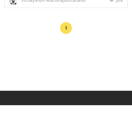
308
Vichayanun Wachirapusitanand
1
Makers
/
Originals
/
Store
/
Sample
/
Redeem
/
About
/
Contact
/
Jobs
/
Copyrights © 2015 All Rights Reserved by Minimore
ภาพและเนื้อหาในเว็บไซต์นี้เป็นงานมีลิขสิทธิ์ ห้ามทำซ้ำหรือดัดแปลง