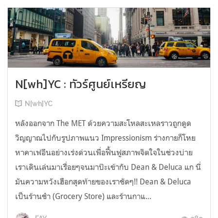
N[wh]YC : ทัวร์ศูนย์เหรียญ
N[wh]YC
หลังออกจาก The MET ด้วยความสะโหลสะเหลราวถูกดูด
วิญญาณไปกับรูปภาพแนว Impressionism ร่างกายก็โหย
หาคาเฟอีนอย่างเร่งด่วนเพื่อฟื้นฟูสภาพจิตใจในช่วงบ่าย
เราเดินเล่นมาเรื่อยๆจนมาป๊ะเข้ากับ Dean & Deluca แก นี่
มันความหวังเฮือกสุดท้ายของเราชัดๆ!! Dean & Deluca
เป็นร้านชำ (Grocery Store) และร้านกาแ...