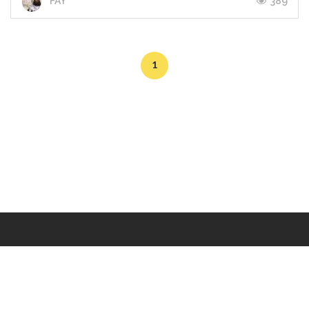
389
FAY
1
Makers
/
Originals
/
Store
/
Sample
/
Redeem
/
About
/
Contact
/
Jobs
/
Copyrights © 2015 All Rights Reserved by Minimore
ภาพและเนื้อหาในเว็บไซต์นี้เป็นงานมีลิขสิทธิ์ ห้ามทำซ้ำหรือดัดแปลง