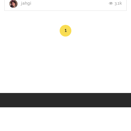
3.1k
jahgi
1
Makers
/
Originals
/
Store
/
Sample
/
Redeem
/
About
/
Contact
/
Jobs
/
Copyrights © 2015 All Rights Reserved by Minimore