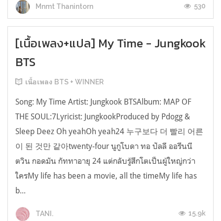
530
Mnmt Thanintorn
[เนื้อเพลง+แปล] My Time - Jungkook
BTS
เนื้อเพลง BTS + WINNER
Song: My Time Artist: Jungkook BTSAlbum: MAP OF
THE SOUL:7Lyricist: JungkookProduced by Pdogg &
Sleep Deez Oh yeahOh yeah24 누구보다 더 빨리 어른
이 된 것만 같아twenty-four นูกูโบดา ทอ ปัลลี ออรึนนี
ตวิน กอดมัน กัททาอายุ 24 แต่กลับรู้สึกโตเป็นผู้ใหญ่กว่า
ใครMy life has been a movie, all the timeMy life has
b...
15.9k
TANI.