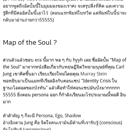
อยากพูดถึงอัลบั้มนี้ในมุมมองของเราค่ะ จะสรุปสิ่งที่คิด และความ
รู้สึกที่มีต่ออัลบั้มนี้เอาไว้ (ตอนแรกพิมพ์ในทวิต แต่พิมพ์ในนี้น่าจะ
กลับมาอ่านง่ายกว่า55555)
Map of the Soul ?
ส่วนตัวแล้วชอบ era นี้มาก พอ ๆ กับ hyyh เลย ชื่ออัลบั้ม "Map of
the Soul" มาจากหนังสือเกี่ยวกับทฤษฎีจิตวิทยามนุษย์ที่คุณ Carl
Jung เขาคิดขึ้นมา เรียบเรียงใหม่โดยคุณ
Murray Stein
พอหยิบมาเป็นแมททีเรียลอิงกับคอนเซป "Identity Crisis ใน
ฐานะไอดอลของบังทัน" แล้วคือทำให้คอนเซปมันปังมากกกกก
55555 ยิ่ง
ตอน persona ออก ก็กำลังเรียนอะไรประมาณนี้พอดี อิน
มาก
คำสำคัญ ๆ ก็จะมี Persona, Ego, Shadow
อ้างอิงตาม Jung คือ จิตใจคนเรามันมีด้านที่เรารับรู้ (conscious)
กับไม่รับรู้ (unconscious)