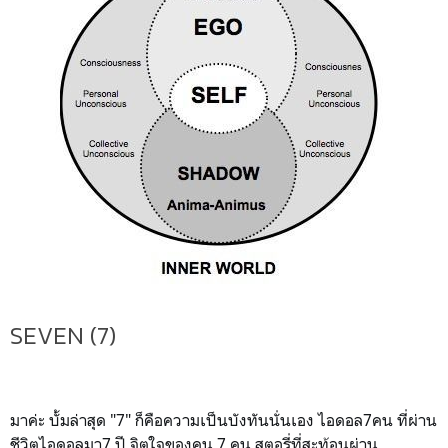
SEVEN (7)
มาค่ะ บั้มล่าสุด "7" ก็คือความเป็นบังทันนั่นเอง ไอดอล7คน ที่ผ่าน
ชีวิตไอดอลมา7 ปี จิตใจของคน 7 คน สตอรี่ที่สะท้อนผ่าน