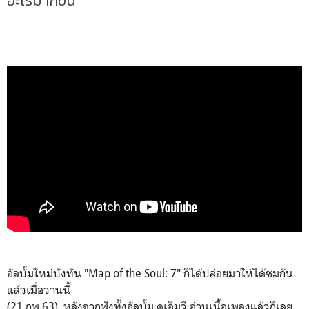
อะไรมากขึ้น
อัลบั้มใหม่บังทัน "Map of the Soul: 7" ก็ได้ปล่อยมาให้ได้ชมกัน
แล้วเมื่อวานนี้
(21 กพ 63) หลังจากฟังทั้งอัลบั้ม ดูเอ็มวี อ่านเนื้อเพลงแล้วก็เลย