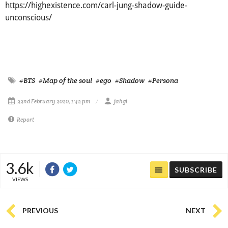
https://highexistence.com/carl-jung-shadow-guide-
unconscious/
#BTS
#Map of the soul
#ego
#Shadow
#Persona
22nd February 2020, 1:42 pm
jahgi
Report
3.6k
SUBSCRIBE
VIEWS
PREVIOUS
NEXT