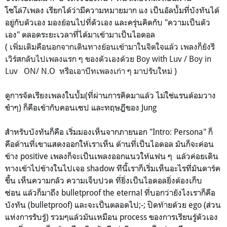
โซโล่7เพลง เรียกได้ว่ามีความหมายมาก แง เป็นอัลบั้มที่บังทันได้
อยู่กับตัวเอง มองย้อนไปที่ตัวเอง และครุ่นคิดกับ "ความเป็นตัว
เอง" ตลอดระยะเวลาที่ได้มาเข้ามาเป็นไอดอล
(
เพิ่มเติมคือนอกจากเดินทางย้อนเข้ามาในจิตใจแล้ว เพลงก็ยังรี
เวิร์สกลับไปเพลงแรก ๆ ของตัวเองด้วย Boy with Luv / Boy in
Luv ON/ N.O หรือเอาบีทเพลงเก่า ๆ มาปรับใหม่ )
ดูการจัดเรียงเพลงในบั้ม(ที่ผ่านการคิดมาแล้ว ไม่ใช่แรนด้อมวาง
ขำๆ) ก็คือเข้ากับคอนเซป และทฤษฎีของ Jung
สำหรับบังทันก็คือ
เริ่มมองเห็นจากภายนอก "Intro: Persona" ก็
คือด้านที่เขาแสดงออกให้เราเห็น ด้านที่เป็นไอดอล มันก็จะค่อน
ข้าง positive เพลงก็จะเป็นเพลงออกแนวให้แฟน ๆ แล้วค่อยเดิน
ทางเข้าไปข้างในไปเจอ shadow ทีนี้เราก็
เริ่มเห็นอะไรที่มันดาร์ค
ขึ้น เห็นความกลัว ความเจ็บปวด ที่ยิ่งเป็นไอดอลยิ่งต้องเก็บ
ซ่อน
แล้วก็มาถึง bulletproof the eternal ที่บอกว่ายังไงเราก็คือ
บังทัน (bulletproof) และจะเป็นตลอดไป;-; ปิดท้ายด้วย ego (ส่วน
แห่งการรับรู้) รวมๆแล้วมันเหมือน process ของการเรียนรู้ตัวเอง