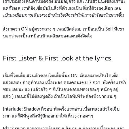
เราเริ่มมองเห็นด้านมืดจริง มันมีอยู่จริง และเป็นส่วนนึงของเรานะ
แต่ก็โอเค เราก็ยังเชื่อมันในสิ่งที่ตัวเองเป็น สิ่งที่ตัวเองเลือก
เลย
เป็นเหมือนการเดินทางข้างในใจที่จะทำให้เราเข้าใจอะไรมากขึ้น
สังเกตว่า ON อยู่ตรงกลาง ๆ เพลย์ลิสต์เลย เหมือนเป็น Self ที่เขา
บอกว่าจะเป็นเหมือนนิวเคลียสของแผนผังจิตใจ
First Listen & First look at the lyrics
เริ่มที่ไตเติ้ล ส่วนตัวชอบไตเติ้ลนี้นะ ON มันเหมาะเป็นไตเติ้ล
แล้วแหละ ถ้าดูทำนอง เนื้อเพลง ตรงคอนเซป 7 กว่า ฟังครั้งแรกก็
ชอบเลยนะ แง (แล้วจริง ๆ ก็เป็นคนชอบเพลงเยอะๆ หนักๆ อยู่
แล้ว ) เอเนอจี้ไม่ต้องพูดถึง ถ้าเป็นไลฟ์เพิร์ฟต้องปังมากแน่ ๆ
Interlude: Shadow ก็ชอบ ฟังครั้งแรกอ่านเนื้อเพลงแล้วใจเจ็บ
มาก แต่ก็ดีที่พูดสิ่งที่รู้สึกออกมาให้เห็น ;-; กอดๆๆ
Black swan สารภาพว่าฟังแรก ๆ ยังเฉย ๆ ต้องอ่านเนื้อเพลง แล้ว