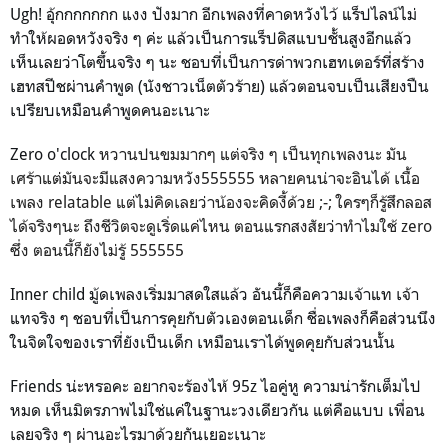
Ugh!
อุ้กกกกกกก แงง ปังมาก อีกเพลงที่คาดหวังไว้ แร็ปไลน์ไม่
ทำให้ผอดหวังจริง ๆ ค่ะ แล้วเป็นการแร็ปดิสแบบชั้นสูงอีกแล้ว
เห็นเลยว่าโตขึ้นจริง ๆ นะ ชอบที่เป็นการด่าพวกเฮทเตอร์ที่สร้าง
เฮทสปีชผ่านคำพูด (นังชาวเน็ตตัวร้าย) แล้วตอนจบเป็นเสียงปืน
เปรียบเหมือนคำพูดคนอะเนาะ
Zero o'clock
หวานปนขมมากๆ แต่จริง ๆ เป็นทุกเพลงนะ มัน
เศร้าแต่มันจะมีแสงความหวัง555555 หลายคนน่าจะอินได้ เนื้อ
เพลง relatable แต่ไม่คิดเลยว่าน้องจะคิดงี้ด้วย ;-; ใครๆก็รู้สึกลอส
ได้จริงๆนะ ถึงชีวิตจะดูเริ่ดแค่ไหน ตอนแรกสงสัยว่าทำไมใช้ zero
ซึ่ง ตอนนี้ก็ยังไม่รู้ 555555
Inner child
มู้ดเพลงเริ่มมาสดใสแล้ว อันนี้ก็คือความเจ้าแท เจ้า
แทจริง ๆ ชอบที่เป็นการคุยกับตัวเองตอนเด็ก ชื่อเพลงก็คือส่วนนึง
ในจิตใจของเราที่ยังเป็นเด็ก เหมือนเราได้พูดคุยกับส่วนนั้น
Friends น่ะหรอคะ อยากจะร้องไห้ 95z ไอคู่หู ความน่ารักเต็มไป
หมด เห็นมิตรภาพไม่ใช่แค่ในฐานะวงเดียวกัน แต่คือแบบ เพื่อน
เลยจริง ๆ ผ่านอะไรมาด้วยกันเยอะเนาะ