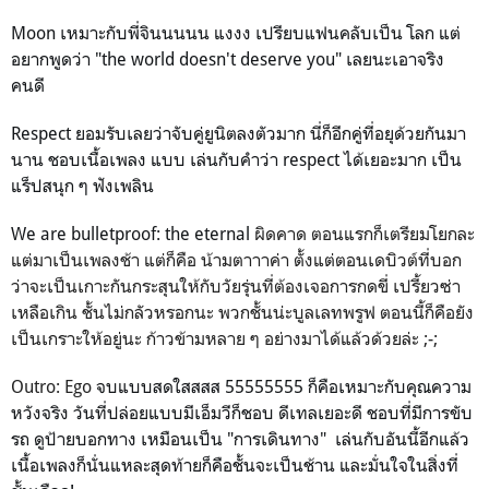
Moon เหมาะกับพี่จินนนนน แงงง เปรียบแฟนคลับเป็น โลก แต่
อยากพูดว่า "the world doesn't deserve you" เลยนะเอาจริง
คนดี
Respect ยอมรับเลยว่าจับคู่ยูนิตลงตัวมาก นี่ก็อีกคู่ที่อยุด้วยกันมา
นาน ชอบเนื้อเพลง แบบ เล่นกับคำว่า respect ได้เยอะมาก เป็น
แร็ปสนุก ๆ ฟังเพลิน
We are bulletproof: the eternal
ผิดคาด ตอนแรกก็เตรียมโยกละ
แต่มาเป็นเพลงช้า แต่ก็คือ น้ามตาาาค่า ตั้งแต่ตอนเดบิวต์
ที่บอก
ว่าจะเป็นเกาะกันกระสุนให้กับวัยรุ่นที่ต้องเจอการกดขี่ เปรี้ยวซ่า
เหลือเกิน ชั้นไม่กลัวหรอกนะ พวกชั้นน่ะบูลเลทพรูฟ ตอนนี้ก็คือยัง
เป็นเกราะให้อยู่นะ ก้าวข้ามหลาย ๆ อย่างมาได้แล้วด้วยล่ะ ;-;
Outro: Ego
จบแบบสดใสสสส 55555555 ก็คือเหมาะกับคุณความ
หวังจริง วันที่ปล่อยแบบมีเอ็มวีก็ชอบ ดีเทลเยอะดี ชอบที่มีการขับ
รถ ดูป้ายบอกทาง เหมือนเป็น "การเดินทาง" เล่นกับอันนี้อีกแล้ว
เนื้อเพลงก็นั่นแหละสุดท้ายก็คือชั้นจะเป็นช้าน และมั่นใจในสิ่งที่