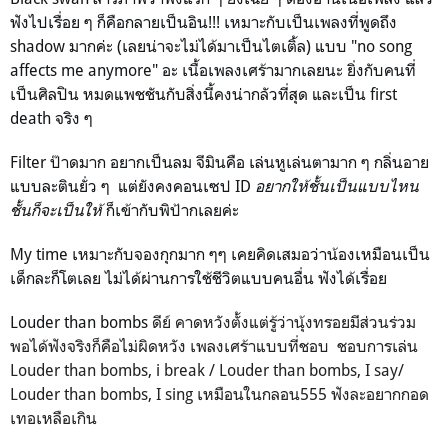
ฟังไปเรื่อย ๆ ก็คือกลายเป็นอิน!!! เหมาะกับเป็นเพลงที่พูดถึง
shadow มากค่ะ (เลยน่าจะไม่ได้มาเป็นไตเติ้ล) แบบ "no song
affects me anymore" อะ เนื้อเพลงเศร้ามากเลยนะ ยิ่งกับคนที่
เป็นศิลปิน หมดแพชชันกับสิ่งนี้คงน่ากลัวที่สุด และเป็น first
death จริง ๆ
Filter
ป๊าดมาก อยากเป็นลม จีมินคือ เล่นหูเล่นตามาก ๆ กลิ่นอาย
แบบละตินยั่ว ๆ แต่ยังคงคอนเซป ID
อยากให้ชั้นเป็นแบบไหน
ชั้นก็จะเป็นให้
ก็เข้ากับพิป้ากเลยค่ะ
My time เหมาะกับจองกุกมาก ๆๆ เคยคิดเสมอว่าน้องเหมือนเป็น
เด็กละก็โตเลย ไม่ได้ผ่านการใช้ชีวิตแบบคนอื่น ฟังได้เรื่อย
Louder than bombs
ดีย์ คาดหวังตั้งแต่รู้ว่านุ้งทรอยมีส่วนร่วม
พอได้ฟังจริงก็คือไม่ผิดหวัง เพลงเศร้าแบบที่ชอบ ชอบการเล่น
Louder than bombs, i break / Louder than bombs, I say/
Louder than bombs, I sing เหมือนในกลอน555 ฟังละอยากกอด
เทอเหลือเกิน