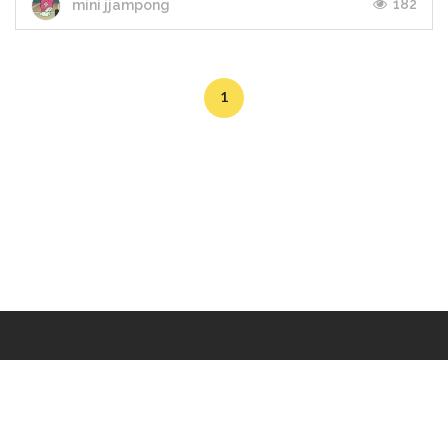
182
mini jjampong
1
Makers
/
Originals
/
Store
/
Sample
/
Redeem
/
About
/
Contact
/
Jobs
/
Copyrights © 2015 All Rights Reserved by Minimore