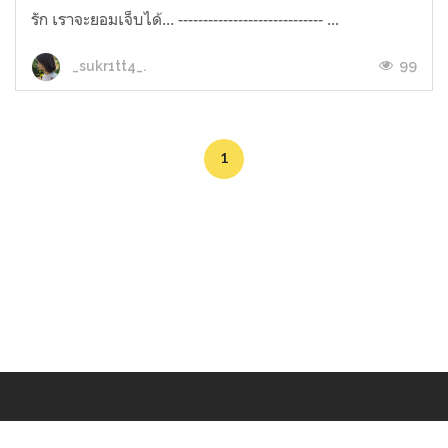
รัก เราจะยอมเจ็บได้... ----------------------------- ...
99
_sukr1tt4_.
1
Makers
/
Originals
/
Store
/
Sample
/
Redeem
/
About
/