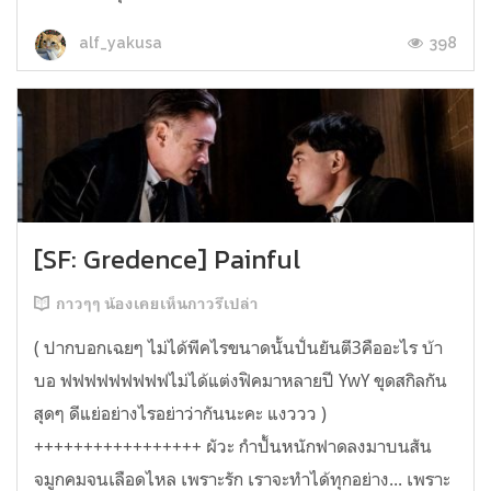
398
alf_yakusa
[SF: Gredence] Painful
กาวๆๆ น้องเคยเห็นกาวรึเปล่า
( ปากบอกเฉยๆ ไม่ได้พีคไรขนาดนั้นปั่นยันตี3คืออะไร บ้า
บอ ฟฟฟฟฟฟฟฟฟไม่ได้แต่งฟิคมาหลายปี YwY ขุดสกิลกัน
สุดๆ ดีแย่อย่างไรอย่าว่ากันนะคะ แงววว )
+++++++++++++++++ ผัวะ กำปั้นหนักฟาดลงมาบนสัน
จมูกคมจนเลือดไหล เพราะรัก เราจะทำได้ทุกอย่าง... เพราะ