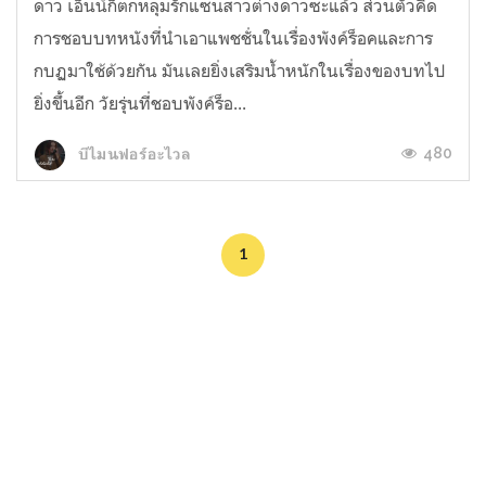
ดาว เอ็นน์ก็ตกหลุมรักแซนสาวต่างดาวซะแล้ว ส่วนตัวคิด
การชอบบทหนังที่นำเอาแพชชั่นในเรื่องพังค์ร็อคและการ
กบฏมาใช้ด้วยกัน มันเลยยิ่งเสริมน้ำหนักในเรื่องของบทไป
ยิ่งขึ้นอีก วัยรุ่นที่ชอบพังค์ร็อ...
480
บีไมนฟอร์อะไวล
1