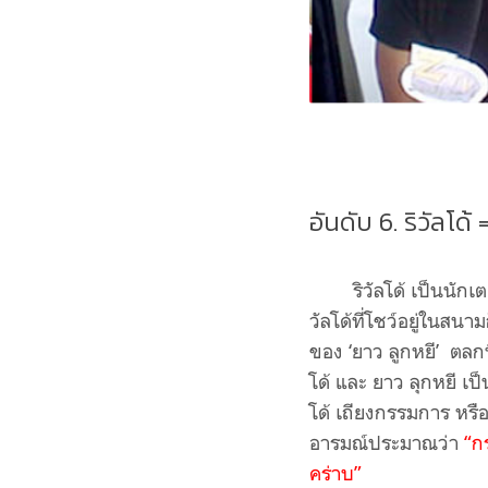
อันดับ 6. ริวัลโด้
ริวัลโด้ เป็นนักเตะ
วัลโด้ที่โชว์อยู่ในสนา
ของ ‘ยาว ลูกหยี’ ตลกที
โด้ และ ยาว ลุกหยี เป็
โด้ เถียงกรรมการ หรื
อารมณ์ประมาณว่า
“ก
คร่าบ”