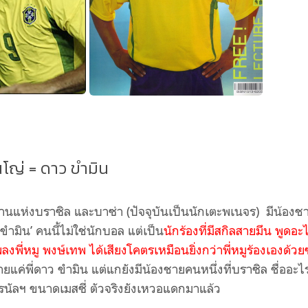
ินโญ่ = ดาว ขำมิน
ห่งบราซิล และบาซ่า (ปัจจุบันเป็นนักเตะพเนจร) มีน้องช
ว ขำมิน’ คนนี้ไม่ใช่นักบอล แต่เป็น
นักร้องที่มีสกิลสายมึน พูดอะ
งเพลงพี่หมู พงษ์เทพ ได้เสียงโคตรเหมือนยิ่งกว่าพี่หมูร้องเองด้วย
ชายแค่พี่ดาว ขำมิน แต่แกยังมีน้องชายคนหนึ่งที่บราซิล ชื่ออะไ
รนัลฯ ขนาดเมสซี่ ตัวจริงยังเหวอแดกมาแล้ว