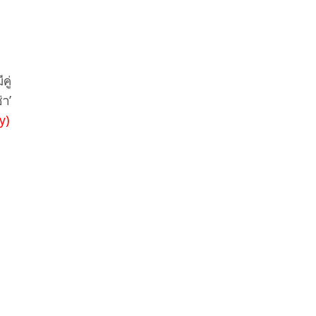
ู่
่า’
y)