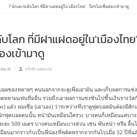
7 นักเตะระดับโลก ที่มีฝาแฝดอยู่ใน'เมืองไทย' ใครไม่เชื่อต้องเข้ามาดู
ับโลก ที่มีฝาแฝดอยู่ใน'เมืองไท
้องเข้ามาดู
102.1k
จริงจัง จอมแก่น
อลของหลายๆ คนนอกจากจะดูเพื่อเอามัน และเก็บผลการแข่ง
ดหยามแฟนทีมอื่น รวมถึงเอาผลการแข่งขันไปขึ้นเงินรางวัลกั
ะ) แล้ว ผมเชื่อ (เอาเอง) ว่าระหว่างที่เราดูฟุตบอลมันต้องมีสักแ
านักฟุตบอลคนนั้น หน้ามันเหมือนใครวะ บางคนก็เหมือนแค่บาง
ยะ 500 เมตร บางคนเหมือนบางส่วน เช่น ฟันหน้า หรือ ลิ้นไ
ือนมากราวกับเป็นพี่น้องที่พลัดพรากจากกันไปเมื่อ 32 ปีที่แล