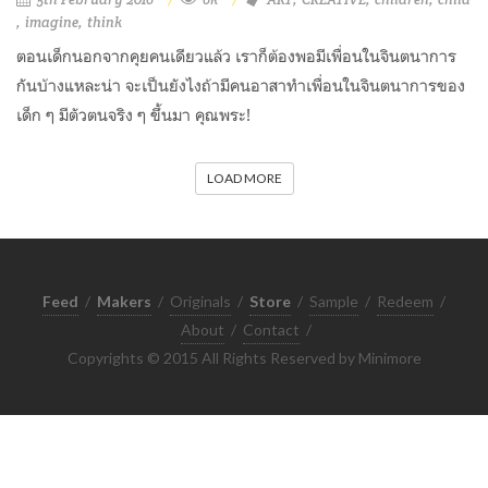
imagine
think
ตอนเด็กนอกจากคุยคนเดียวแล้ว เราก็ต้องพอมีเพื่อนในจินตนาการ
กันบ้างแหละน่า จะเป็นยังไงถ้ามีคนอาสาทำเพื่อนในจินตนาการของ
เด็ก ๆ มีตัวตนจริง ๆ ขึ้นมา คุณพระ!
LOAD MORE
Feed
/
Makers
/
Originals
/
Store
/
Sample
/
Redeem
/
About
/
Contact
/
Copyrights © 2015 All Rights Reserved by Minimore