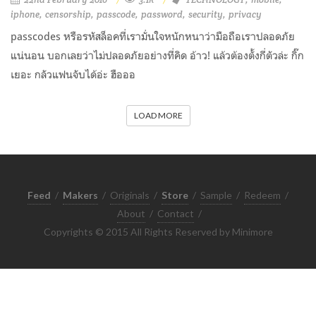
iphone
censorship
passcode
password
security
privacy
passcodes หรือรหัสล็อคที่เรามั่นใจหนักหนาว่ามือถือเราปลอดภัย
แน่นอน บอกเลยว่าไม่ปลอดภัยอย่างที่คิด อ้าว! แล้วต้องตั้งกี่ตัวล่ะ กิ๊ก
เยอะ กลัวแฟนจับได้อ่ะ ฮือออ
LOAD MORE
Feed
/
Makers
/
Originals
/
Store
/
Sample
/
Redeem
/
About
/
Contact
/
Copyrights © 2015 All Rights Reserved by Minimore