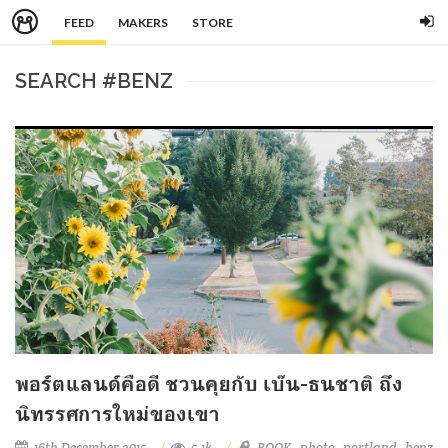
FEED
MAKERS
STORE
SEARCH #BENZ
พอร์ตแลนด์คือดี ชวนคุยกับ เบ๊น-ธนชาติ ถึง
นิทรรศการใหม่ของเขา
16th December 2015
5.1k
BOOK
photo
portland
benz