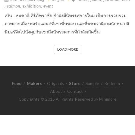
salmon
exhibition
event
เบ๊น - ธนชาติ ศิริภัทราชัย กำลังมีนิทรรศการใหม่ เป็นการรวบรวม
ภาพจากเมืองพอร์ตแลนด์ที่เขาชื่นชอบ และชื่นชมว่าดีงามนักหนา มิ
นิมอร์จึงไปนั่งคุยกับเขาถึงนิทรรศการที่กำลังเกิดขึ้น
LOAD MORE
Feed
/
Makers
/
Originals
/
Store
/
Sample
/
Redeem
/
About
/
Contact
/
Copyrights © 2015 All Rights Reserved by Minimore