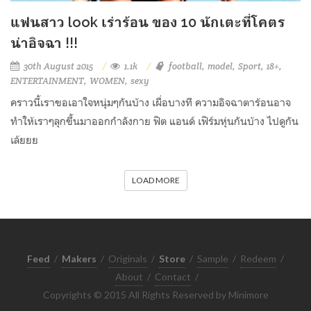
แฟนสาว look เร่าร้อน ของ 10 นักเตะที่โคตร
น่าอิจฉา !!!
30th August 2015
1.1k
football
model
Sport
18+
ENTERTAINMENT
WOMEN
sexy
คราวนี้เราขอเอาใจหนุ่มๆกันบ้าง เผื่อบางที ความอิจฉาตาร้อนอาจ
ทำให้เราๆลุกขึ้นมาออกกำลังกาย ฟิต แอนด์ เฟิร์มหุ่นกันบ้าง ไปดูกัน
เล้ยยย
LOAD MORE
Feed
/
Makers
/
Originals
/
Store
/
Sample
/
Redeem
/
About
/
Contact
/
Copyrights © 2015 All Rights Reserved by Minimore