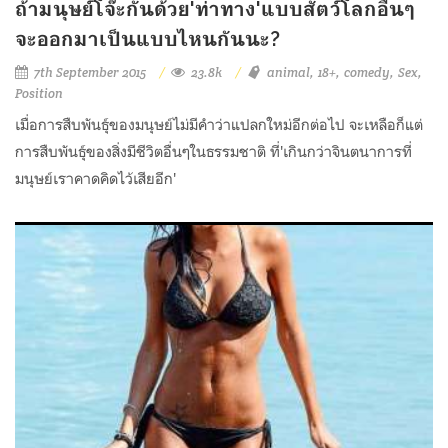
ถ้ามนุษย์โจ๊ะกันด้วย'ท่าทาง'แบบสัตว์โลกอื่นๆ
จะออกมาเป็นแบบไหนกันนะ?
7th September 2015
23.8k
animal
18+
comedy
Sex
Position
เมื่อการสืบพันธุ์ของมนุษย์ไม่มีคำว่าแปลกใหม่อีกต่อไป จะเหลือก็แต่
การสืบพันธ์ุของสิ่งมีชีวิตอื่นๆในธรรมชาติ ที่'เกินกว่าจินตนาการที่
มนุษย์เราคาดคิดไว้เสียอีก'