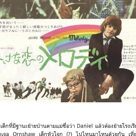
ับเด็กที่มีฐานะย้ายบ้านตามแม่ชื่อว่า Daniel แล้วต้องย้ายโรงเ
ทั่งเจอ Ornshaw เด็กหัวโจก (?) ไปไหนมาไหนด้วยกัน เที่ย