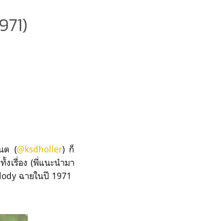
971)
แนต (
@ksdholler
) ก็
้งเรื่อง (พี่แนะนำมา
า Melody ฉายในปี 1971