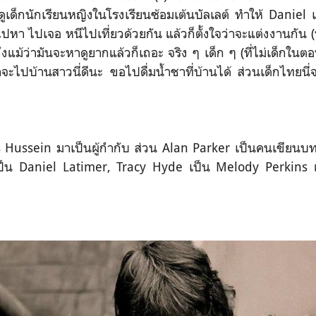
ด็กนักเรียนหญิงในโรงเรียนซ้อมเต้นบัลเลต์ ทำให้ Daniel 
ปหา ไปเจอ หนีไปเที่ยวด้วยกัน แล้วก็ตั้งใจว่าจะแต่งงานกัน (
แม้ว่ามันจะหาดูยากแล้วก็เถอะ จริง ๆ เด็ก ๆ (ที่ไม่เด็กในตอนน
จะไปบ้านสาวนี่ดีนะ ขอไปดื่มน้ำชาที่บ้านได้ ส่วนเด็กไทยนี่
aris Hussein มาเป็นผู้กำกับ ส่วน Alan Parker เป็นคนเขียน
ป็น Daniel Latimer, Tracy Hyde เป็น Melody Perkins 